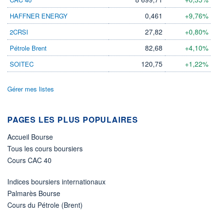
0,461
+9,76%
HAFFNER ENERGY
ÉLIGIBILITÉ
Non éligible
Boursobank
27,82
+0,80%
2CRSI
82,68
+4,10%
Pétrole Brent
+ PORTEFEUILLE
+ LISTE
120,75
+1,22%
SOITEC
Gérer mes listes
PAGES LES PLUS POPULAIRES
Accueil Bourse
Tous les cours boursiers
Cours CAC 40
Indices boursiers internationaux
Palmarès Bourse
Cours du Pétrole (Brent)