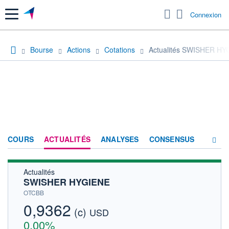
Menu
Connexion
Bourse
Actions
Cotations
Actualités SWISHER HY
COURS
ACTUALITÉS
ANALYSES
CONSENSUS
Actualités
SOCIÉTÉ
SWISHER HYGIENE
HISTORIQUE
OTCBB
0,9362
(c)
ACTIONNAIRES
USD
0,00%