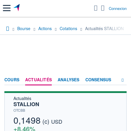
Menu
Connexion
Bourse
Actions
Cotations
Actualités STALLION
COURS
ACTUALITÉS
ANALYSES
CONSENSUS
Actualités
SOCIÉTÉ
STALLION
HISTORIQUE
OTCBB
0,1498
(c)
ACTIONNAIRES
USD
+8,46%