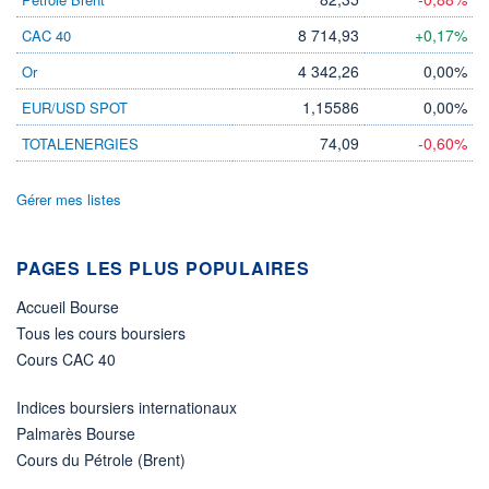
LIMITE À LA
LIMITE À LA
BAISSE
HAUSSE
8 714,93
+0,17%
CAC 40
0,0000
0,0000
4 342,26
0,00%
Or
RENDEMENT
PER ESTIMÉ
ESTIMÉ 2026
2026
-
-
1,15586
0,00%
EUR/USD SPOT
DERNIER
74,09
-0,60%
TOTALENERGIES
ÉCHANGE
07.08.26 / 21:48:45
Gérer mes listes
ÉLIGIBILITÉ
Non éligible
Boursobank
PAGES LES PLUS POPULAIRES
+ PORTEFEUILLE
+ LISTE
Accueil Bourse
Tous les cours boursiers
Cours CAC 40
Indices boursiers internationaux
Palmarès Bourse
Cours du Pétrole (Brent)