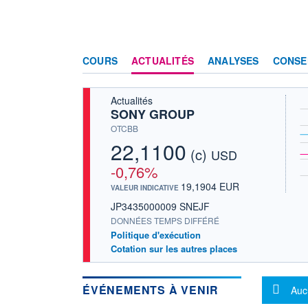
COURS
ACTUALITÉS
ANALYSES
CONSE
Actualités
SONY GROUP
OTCBB
22,1100
(c)
USD
-0,76%
19,1904 EUR
VALEUR INDICATIVE
JP3435000009 SNEJF
DONNÉES TEMPS DIFFÉRÉ
Politique d'exécution
Cotation sur les autres places
Mes
ÉVÉNEMENTS À VENIR
Auc