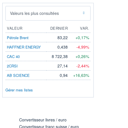
Valeurs les plus consultées
VALEUR
DERNIER
VAR.
83,22
+0,17%
Pétrole Brent
0,438
-4,99%
HAFFNER ENERGY
8 722,38
+0,26%
CAC 40
27,14
-2,44%
2CRSI
0,94
+16,63%
AB SCIENCE
Gérer mes listes
Convertisseur livres / euro
Convertisseur franc suisse / euro