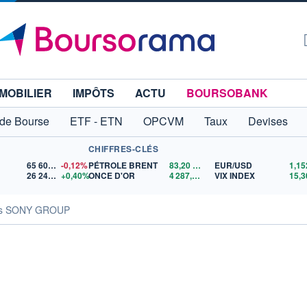
MOBILIER
IMPÔTS
ACTU
BOURSOBANK
 de Bourse
ETF - ETN
OPCVM
Taux
Devises
CHIFFRES-CLÉS
65 606,71
-0,12%
PÉTROLE BRENT
83,20
$US
EUR/USD
26 245,03
+0,40%
ONCE D'OR
4 287,53
$US
VIX INDEX
15,3
tés SONY GROUP