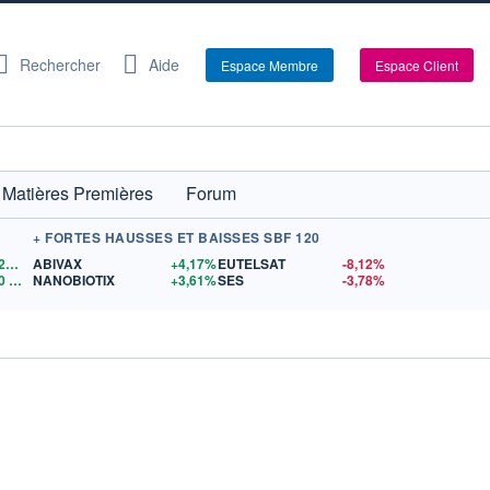
Rechercher
Aide
Espace Membre
Espace Client
Matières Premières
Forum
+ FORTES HAUSSES ET BAISSES SBF 120
1,1521
$US
ABIVAX
+4,17%
EUTELSAT
-8,12%
0
$US
NANOBIOTIX
+3,61%
SES
-3,78%