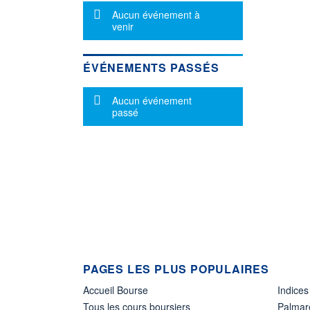
Message d'information
Aucun événement à
venir
ÉVÉNEMENTS PASSÉS
Message d'information
Aucun événement
passé
PAGES LES PLUS POPULAIRES
Accueil Bourse
Indices
Tous les cours boursiers
Palmar