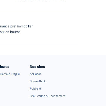
rance prêt immobilier
stir en bourse
A
chures
Nos sites
lientèle Fragile
Affiliation
BoursoBank
Publicité
Site Groupe & Recrutement