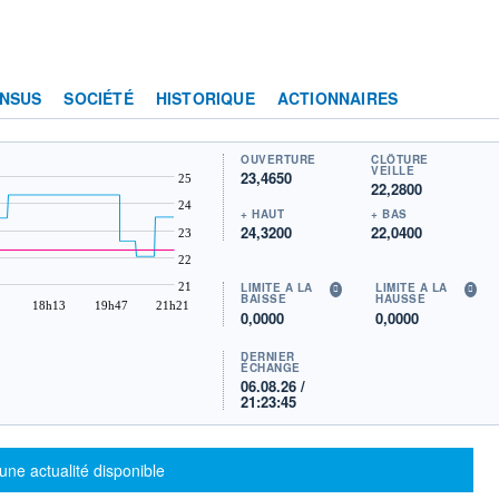
NSUS
SOCIÉTÉ
HISTORIQUE
ACTIONNAIRES
OUVERTURE
CLÔTURE
VEILLE
23,4650
25
22,2800
24
+ HAUT
+ BAS
24,3200
22,0400
23
22
21
LIMITE À LA
LIMITE À LA
BAISSE
HAUSSE
18h13
19h47
21h21
0,0000
0,0000
DERNIER
ÉCHANGE
06.08.26 /
21:23:45
sage d'information
une actualité disponible