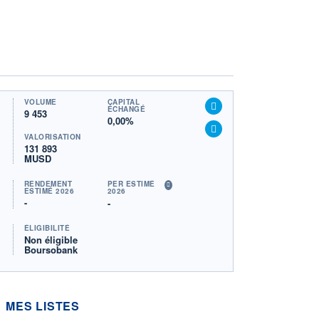
VOLUME
CAPITAL
ÉCHANGÉ
9 453
0,00%
VALORISATION
131 893
MUSD
RENDEMENT
PER ESTIMÉ
ESTIMÉ 2026
2026
-
-
ÉLIGIBILITÉ
Non éligible
Boursobank
MES LISTES