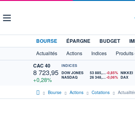
Menu
BOURSE
ÉPARGNE
BUDGET
IM
Actualités
Actions
Indices
Produits
CAC 40
INDICES
8 723,95
DOW JONES
53 885,10
-0,85%
NIKKEI
NASDAQ
26 348,35
-0,06%
DAX
+0,28%
Bourse
Actions
Cotations
Actuali