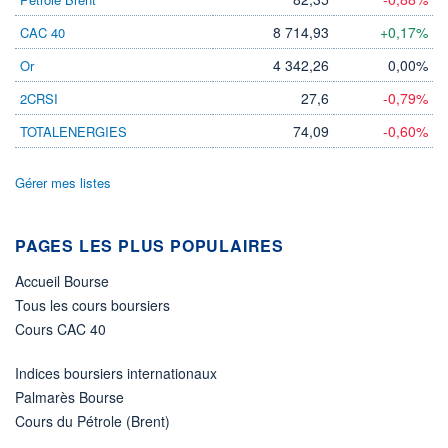
2 426 MCAD
8 714,93
+0,17%
CAC 40
LIMITE À LA
LIMITE À LA
BAISSE
HAUSSE
0,0000
0,0000
4 342,26
0,00%
Or
RENDEMENT
PER ESTIMÉ
27,6
-0,79%
2CRSI
ESTIMÉ 2026
2026
-
-
74,09
-0,60%
TOTALENERGIES
DERNIER
ÉCHANGE
07.08.26 / 21:55:20
Gérer mes listes
ÉLIGIBILITÉ
Non éligible
PAGES LES PLUS POPULAIRES
Boursobank
Accueil Bourse
+ PORTEFEUILLE
+ LISTE
Tous les cours boursiers
Cours CAC 40
Indices boursiers internationaux
Palmarès Bourse
Cours du Pétrole (Brent)