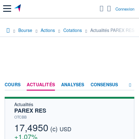
Menu
Connexion
Bourse
Actions
Cotations
Actualités PAREX RES
COURS
ACTUALITÉS
ANALYSES
CONSENSUS
Actualités
SOCIÉTÉ
PAREX RES
HISTORIQUE
OTCBB
17,4950
(c)
ACTIONNAIRES
USD
+1,07%