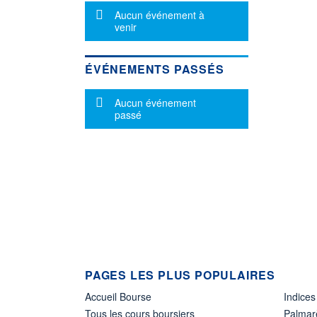
Message d'information
Aucun événement à
venir
ÉVÉNEMENTS PASSÉS
Message d'information
Aucun événement
passé
PAGES LES PLUS POPULAIRES
Accueil Bourse
Indices
Tous les cours boursiers
Palmar