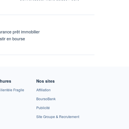
rance prêt immobilier
stir en bourse
A
chures
Nos sites
lientèle Fragile
Affiliation
BoursoBank
Publicité
Site Groupe & Recrutement