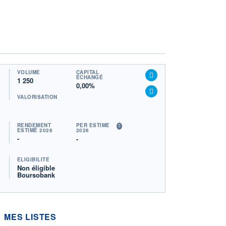
VOLUME
CAPITAL
ÉCHANGÉ
1 250
0,00%
VALORISATION
RENDEMENT
PER ESTIMÉ
ESTIMÉ 2026
2026
-
-
ÉLIGIBILITÉ
Non éligible
Boursobank
MES LISTES