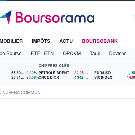
MOBILIER
IMPÔTS
ACTU
BOURSOBANK
 de Bourse
ETF - ETN
OPCVM
Taux
Devises
CHIFFRES-CLÉS
65 606,71
0,00%
PÉTROLE BRENT
82,35
$US
EUR/USD
26 319,45
+0,69%
ONCE D'OR
4 342,26
$US
VIX INDEX
14,9
tés NUVERA COMMUN