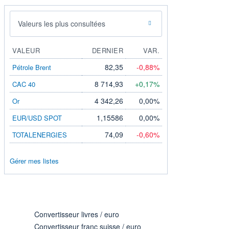
Valeurs les plus consultées
VALEUR
DERNIER
VAR.
82,35
-0,88%
Pétrole Brent
8 714,93
+0,17%
CAC 40
4 342,26
0,00%
Or
1,15586
0,00%
EUR/USD SPOT
74,09
-0,60%
TOTALENERGIES
Gérer mes listes
Convertisseur livres / euro
Convertisseur franc suisse / euro