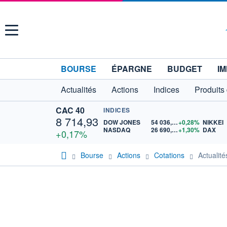
Menu
BOURSE
ÉPARGNE
BUDGET
IM
Actualités
Actions
Indices
Produits
CAC 40
INDICES
8 714,93
DOW JONES
54 036,93
+0,28%
NIKKEI
NASDAQ
26 690,62
+1,30%
DAX
+0,17%
Bourse
Actions
Cotations
Actuali