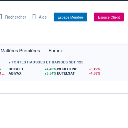
Rechercher
Aide
Espace Membre
Espace Client
Matières Premières
Forum
+ FORTES HAUSSES ET BAISSES SBF 120
1,1559
$US
UBISOFT
+4,43%
WORLDLINE
-5,12%
0
$US
ABIVAX
+3,54%
EUTELSAT
-4,58%