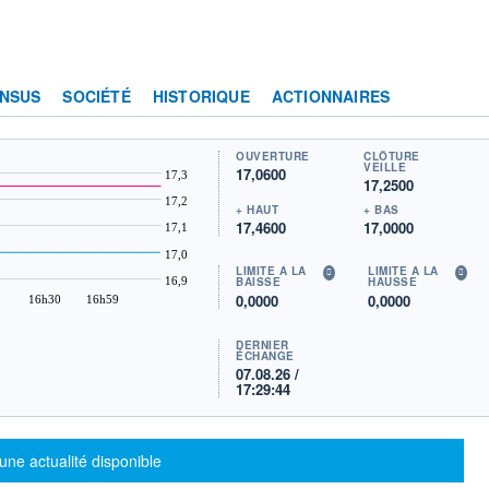
NSUS
SOCIÉTÉ
HISTORIQUE
ACTIONNAIRES
OUVERTURE
CLÔTURE
VEILLE
17,0600
17,3
17,2500
17,2
+ HAUT
+ BAS
17,4600
17,0000
17,1
17,0
LIMITE À LA
LIMITE À LA
16,9
BAISSE
HAUSSE
0,0000
0,0000
16h30
16h59
DERNIER
ÉCHANGE
07.08.26 /
17:29:44
sage d'information
une actualité disponible