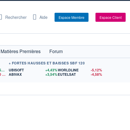
Rechercher
Aide
Espace Membre
Espace Client
Matières Premières
Forum
+ FORTES HAUSSES ET BAISSES SBF 120
1,1559
$US
UBISOFT
+4,43%
WORLDLINE
-5,12%
0
$US
ABIVAX
+3,54%
EUTELSAT
-4,58%