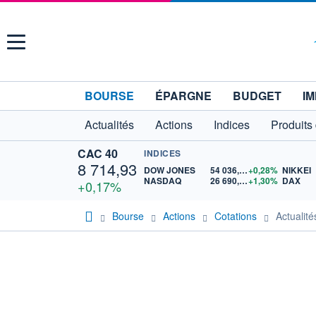
Menu
BOURSE
ÉPARGNE
BUDGET
IM
Actualités
Actions
Indices
Produits
CAC 40
INDICES
8 714,93
DOW JONES
54 036,93
+0,28%
NIKKEI
NASDAQ
26 690,62
+1,30%
DAX
+0,17%
Bourse
Actions
Cotations
Actuali