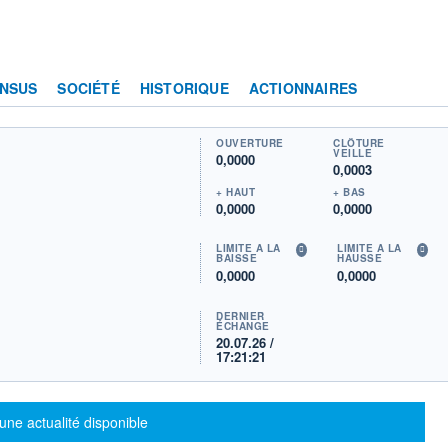
NSUS
SOCIÉTÉ
HISTORIQUE
ACTIONNAIRES
OUVERTURE
CLÔTURE
VEILLE
0,0000
0,0003
+ HAUT
+ BAS
0,0000
0,0000
LIMITE À LA
LIMITE À LA
BAISSE
HAUSSE
0,0000
0,0000
DERNIER
ÉCHANGE
20.07.26 /
17:21:21
sage d'information
une actualité disponible