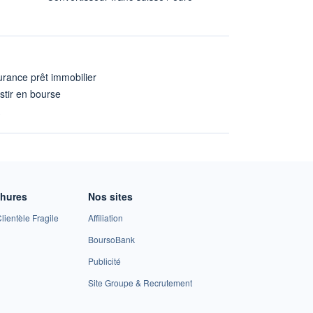
rance prêt immobilier
stir en bourse
A
chures
Nos sites
lientèle Fragile
Affiliation
BoursoBank
Publicité
Site Groupe & Recrutement