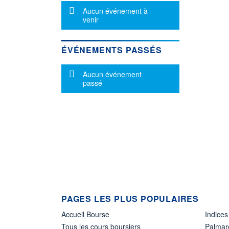
Message d'information
Aucun événement à
venir
ÉVÉNEMENTS PASSÉS
Message d'information
Aucun événement
passé
PAGES LES PLUS POPULAIRES
Accueil Bourse
Indices
Tous les cours boursiers
Palmar