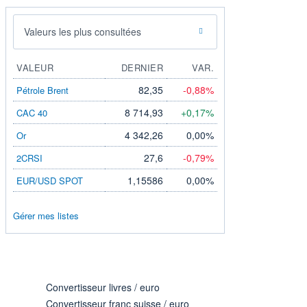
Valeurs les plus consultées
VALEUR
DERNIER
VAR.
82,35
-0,88%
Pétrole Brent
8 714,93
+0,17%
CAC 40
4 342,26
0,00%
Or
27,6
-0,79%
2CRSI
1,15586
0,00%
EUR/USD SPOT
Gérer mes listes
Convertisseur livres / euro
Convertisseur franc suisse / euro