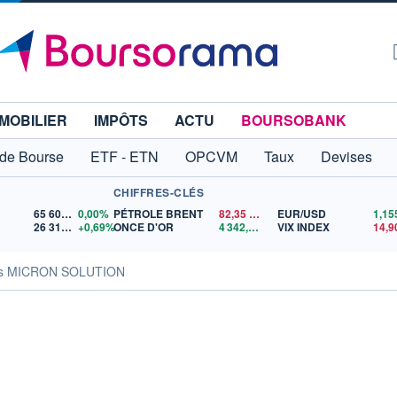
MOBILIER
IMPÔTS
ACTU
BOURSOBANK
 de Bourse
ETF - ETN
OPCVM
Taux
Devises
CHIFFRES-CLÉS
65 606,71
0,00%
PÉTROLE BRENT
82,35
$US
EUR/USD
26 319,45
+0,69%
ONCE D'OR
4 342,26
$US
VIX INDEX
14,9
tés MICRON SOLUTION