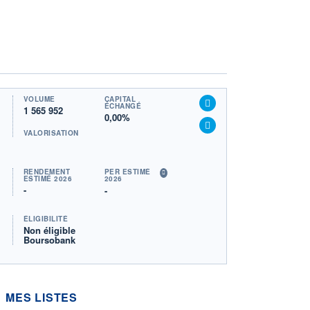
VOLUME
CAPITAL
ÉCHANGÉ
1 565 952
0,00%
VALORISATION
RENDEMENT
PER ESTIMÉ
ESTIMÉ 2026
2026
-
-
ÉLIGIBILITÉ
Non éligible
Boursobank
MES LISTES