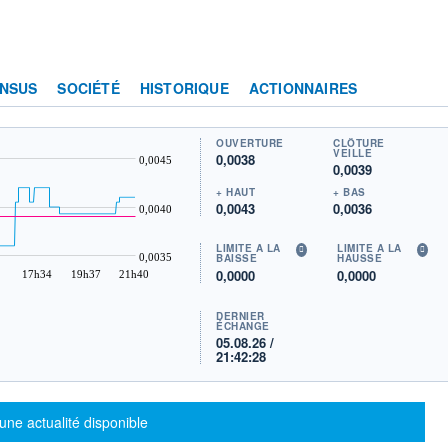
NSUS
SOCIÉTÉ
HISTORIQUE
ACTIONNAIRES
OUVERTURE
CLÔTURE
VEILLE
0,0038
0,0045
0,0039
+ HAUT
+ BAS
0,0043
0,0036
0,0040
LIMITE À LA
LIMITE À LA
0,0035
BAISSE
HAUSSE
0,0000
0,0000
17h34
19h37
21h40
DERNIER
ÉCHANGE
05.08.26 /
21:42:28
sage d'information
une actualité disponible