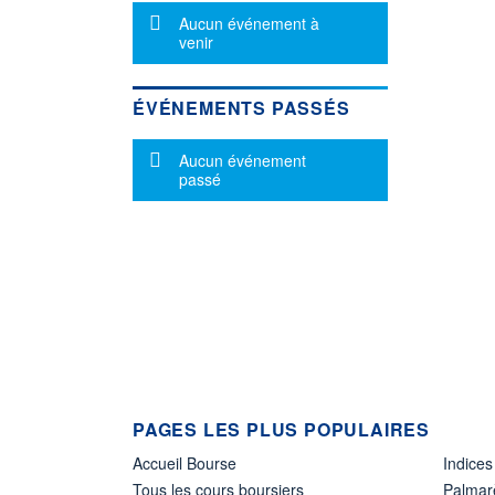
Message d'information
Aucun événement à
venir
ÉVÉNEMENTS PASSÉS
Message d'information
Aucun événement
passé
PAGES LES PLUS POPULAIRES
Accueil Bourse
Indices
Tous les cours boursiers
Palmar