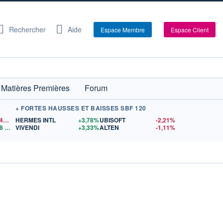
Rechercher
Aide
Espace Membre
Espace Client
Matières Premières
Forum
+ FORTES HAUSSES ET BAISSES SBF 120
1,1542
$US
HERMES INTL
+3,78%
UBISOFT
-2,21%
8
$US
VIVENDI
+3,33%
ALTEN
-1,11%