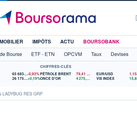
MOBILIER
IMPÔTS
ACTU
BOURSOBANK
 de Bourse
ETF - ETN
OPCVM
Taux
Devises
CHIFFRES-CLÉS
65 683,26
-0,93%
PÉTROLE BRENT
79,41
$US
EUR/USD
26 175,19
+0,19%
ONCE D'OR
4 275,29
$US
VIX INDEX
15,8
tés LADYBUG RES GRP