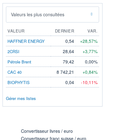
Valeurs les plus consultées
VALEUR
DERNIER
VAR.
0,54
+28,57%
HAFFNER ENERGY
28,64
+3,77%
2CRSI
79,42
0,00%
Pétrole Brent
8 742,21
+0,84%
CAC 40
0,04
-10,11%
BIOPHYTIS
Gérer mes listes
Convertisseur livres / euro
Convertisseur franc suisse / euro