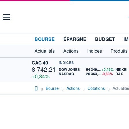
Menu
BOURSE
ÉPARGNE
BUDGET
IM
Actualités
Actions
Indices
Produits
CAC 40
INDICES
8 742,21
DOW JONES
54 349,12
+0,49%
NIKKEI
NASDAQ
26 363,44
-0,83%
DAX
+0,84%
Bourse
Actions
Cotations
Actuali