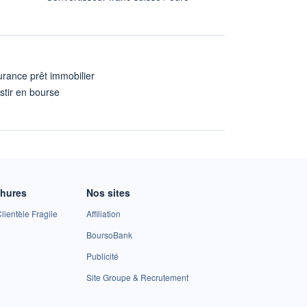
rance prêt immobilier
stir en bourse
A
chures
Nos sites
lientèle Fragile
Affiliation
BoursoBank
Publicité
Site Groupe & Recrutement