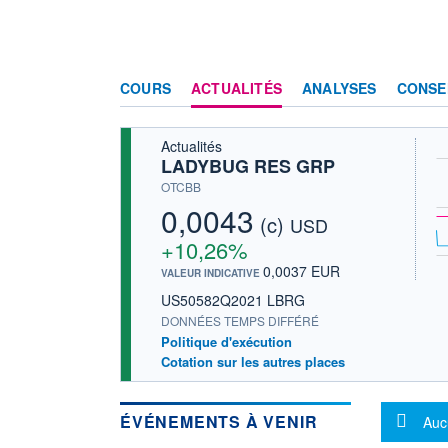
COURS
ACTUALITÉS
ANALYSES
CONSE
Actualités
LADYBUG RES GRP
OTCBB
0,0043
(c)
USD
+10,26%
0,0037 EUR
VALEUR INDICATIVE
US50582Q2021 LBRG
DONNÉES TEMPS DIFFÉRÉ
Politique d'exécution
Cotation sur les autres places
Mes
ÉVÉNEMENTS À VENIR
Auc