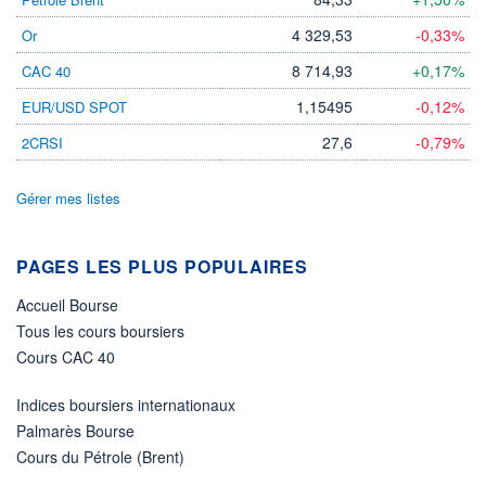
4 329,53
-0,33%
Or
ÉLIGIBILITÉ
Non éligible
Boursobank
8 714,93
+0,17%
CAC 40
1,15495
-0,12%
EUR/USD SPOT
+ PORTEFEUILLE
+ LISTE
27,6
-0,79%
2CRSI
Gérer mes listes
PAGES LES PLUS POPULAIRES
Accueil Bourse
Tous les cours boursiers
Cours CAC 40
Indices boursiers internationaux
Palmarès Bourse
Cours du Pétrole (Brent)