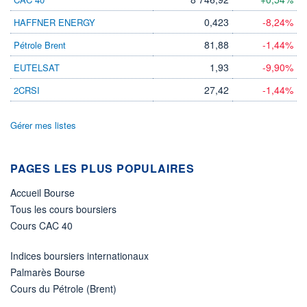
04.04.24 / 16:00:21
0,423
-8,24%
HAFFNER ENERGY
ÉLIGIBILITÉ
81,88
-1,44%
Pétrole Brent
Non éligible
Boursobank
1,93
-9,90%
EUTELSAT
+ PORTEFEUILLE
+ LISTE
27,42
-1,44%
2CRSI
Gérer mes listes
PAGES LES PLUS POPULAIRES
Accueil Bourse
Tous les cours boursiers
Cours CAC 40
Indices boursiers internationaux
Palmarès Bourse
Cours du Pétrole (Brent)