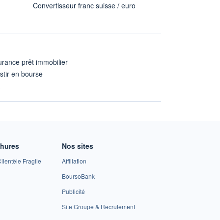
Convertisseur franc suisse / euro
rance prêt immobilier
stir en bourse
A
chures
Nos sites
lientèle Fragile
Affiliation
BoursoBank
Publicité
Site Groupe & Recrutement