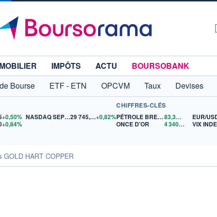
MOBILIER
IMPÔTS
ACTU
BOURSOBANK
 de Bourse
ETF - ETN
OPCVM
Taux
Devises
CHIFFRES-CLÉS
5
+0,50%
NASDAQ SEP26
29 745,75
+0,82%
PÉTROLE BRENT
83,37
$US
EUR/US
0
+0,84%
ONCE D'OR
4 340,61
$US
VIX IND
tés GOLD HART COPPER