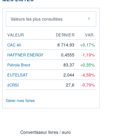
Valeurs les plus consultées
VALEUR
DERNIER
VAR.
8 714,93
+0,17%
CAC 40
0,4555
-1,19%
HAFFNER ENERGY
83,37
+0,35%
Pétrole Brent
2,044
-4,58%
EUTELSAT
27,6
-0,79%
2CRSI
Gérer mes listes
Convertisseur livres / euro