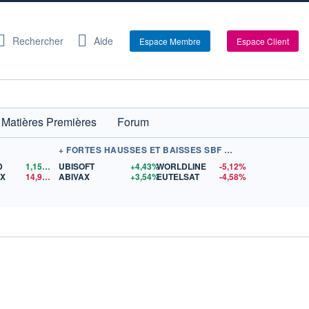
Rechercher
Aide
Espace Membre
Espace Client
Matières Premières
Forum
+ FORTES HAUSSES ET BAISSES SBF 120
D
1,1560
$US
UBISOFT
+4,43%
WORLDLINE
-5,12%
EX
14,92
$US
ABIVAX
+3,54%
EUTELSAT
-4,58%