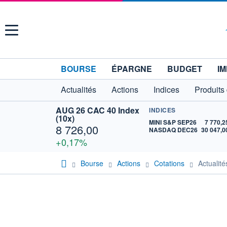
Menu
BOURSE
ÉPARGNE
BUDGET
IM
Actualités
Actions
Indices
Produits
AUG 26 CAC 40 Index
INDICES
(10x)
MINI S&P SEP26
7 770,2
8 726,00
NASDAQ DEC26
30 047,0
+0,17%
Bourse
Actions
Cotations
Actuali