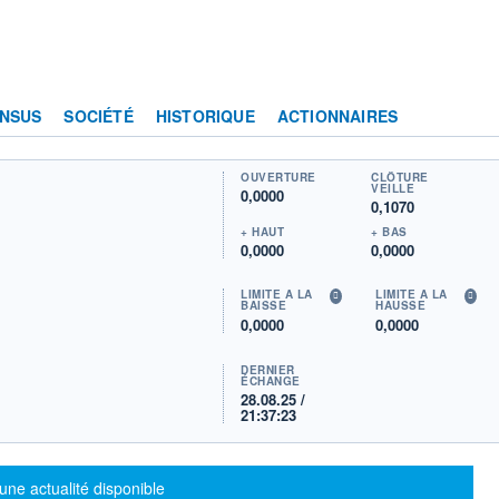
NSUS
SOCIÉTÉ
HISTORIQUE
ACTIONNAIRES
OUVERTURE
CLÔTURE
VEILLE
0,0000
0,1070
+ HAUT
+ BAS
0,0000
0,0000
LIMITE À LA
LIMITE À LA
BAISSE
HAUSSE
0,0000
0,0000
DERNIER
ÉCHANGE
28.08.25 /
21:37:23
sage d'information
une actualité disponible