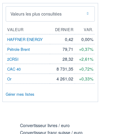
Valeurs les plus consultées
VALEUR
DERNIER
VAR.
0,42
0,00%
HAFFNER ENERGY
79,71
+0,37%
Pétrole Brent
28,32
+2,61%
2CRSI
8 731,35
+0,72%
CAC 40
4 261,02
+0,33%
Or
Gérer mes listes
Convertisseur livres / euro
Convertisseur franc suisse / euro