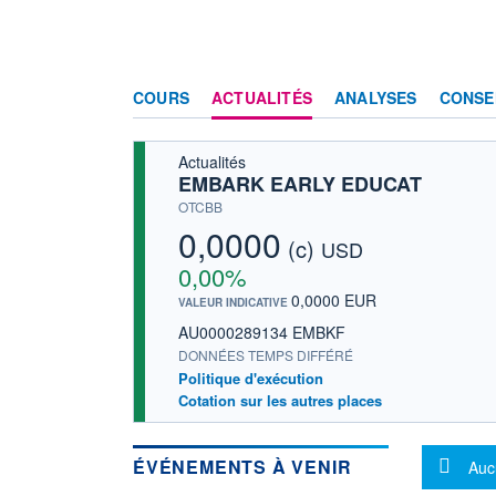
COURS
ACTUALITÉS
ANALYSES
CONSE
Actualités
EMBARK EARLY EDUCAT
OTCBB
0,0000
(c)
USD
0,00%
0,0000 EUR
VALEUR INDICATIVE
AU0000289134 EMBKF
DONNÉES TEMPS DIFFÉRÉ
Politique d'exécution
Cotation sur les autres places
Mes
ÉVÉNEMENTS À VENIR
Auc