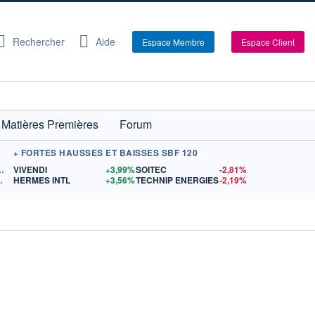
Rechercher
Aide
Espace Membre
Espace Client
Matières Premières
Forum
+ FORTES HAUSSES ET BAISSES SBF 120
60,95
$US
VIVENDI
+3,99%
SOITEC
-2,81%
546
$US
HERMES INTL
+3,56%
TECHNIP ENERGIES
-2,19%