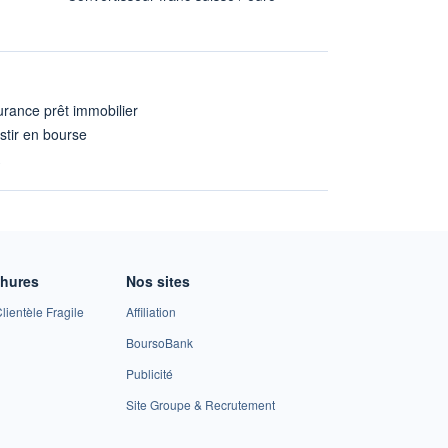
rance prêt immobilier
stir en bourse
A
chures
Nos sites
lientèle Fragile
Affiliation
BoursoBank
Publicité
Site Groupe & Recrutement