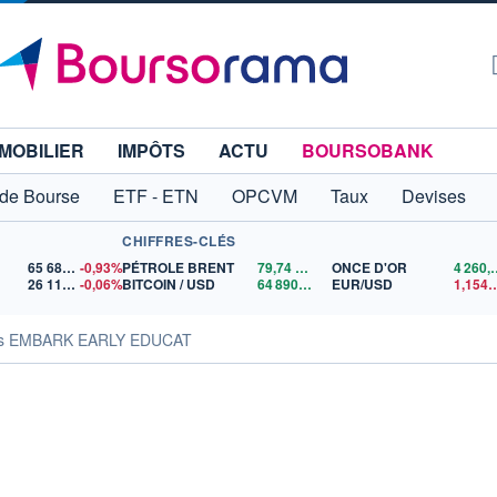
MOBILIER
IMPÔTS
ACTU
BOURSOBANK
 de Bourse
ETF - ETN
OPCVM
Taux
Devises
CHIFFRES-CLÉS
65 683,26
-0,93%
PÉTROLE BRENT
79,74
$US
ONCE D'OR
4 2
26 111,27
-0,06%
BITCOIN / USD
64 890,07
$US
EUR/USD
1,1
tés EMBARK EARLY EDUCAT