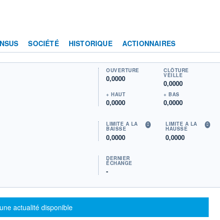
NSUS
SOCIÉTÉ
HISTORIQUE
ACTIONNAIRES
OUVERTURE
CLÔTURE
VEILLE
0,0000
0,0000
+ HAUT
+ BAS
0,0000
0,0000
LIMITE À LA
LIMITE À LA
BAISSE
HAUSSE
0,0000
0,0000
DERNIER
ÉCHANGE
-
sage d'information
une actualité disponible