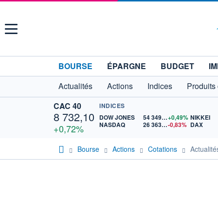
Menu
BOURSE
ÉPARGNE
BUDGET
IM
Actualités
Actions
Indices
Produits
CAC 40
INDICES
8 732,10
DOW JONES
54 349,12
+0,49%
NIKKEI
NASDAQ
26 363,44
-0,83%
DAX
+0,72%
Bourse
Actions
Cotations
Actuali