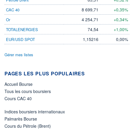
74 616 MUSD
8 699,71
+0,35%
CAC 40
LIMITE À LA
LIMITE À LA
BAISSE
HAUSSE
0,0000
0,0000
4 254,71
+0,34%
Or
RENDEMENT
PER ESTIMÉ
74,54
+1,00%
TOTALENERGIES
ESTIMÉ 2026
2026
5,38%
11,41
1,15216
0,00%
EUR/USD SPOT
DERNIER
ÉCHANGE
06.08.26 / 21:52:02
Gérer mes listes
ÉLIGIBILITÉ
Non éligible
PAGES LES PLUS POPULAIRES
Boursobank
Accueil Bourse
+ PORTEFEUILLE
+ LISTE
Tous les cours boursiers
Cours CAC 40
Indices boursiers internationaux
Palmarès Bourse
Cours du Pétrole (Brent)