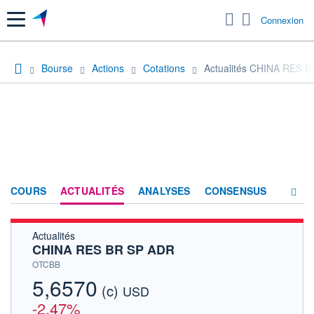
Menu
Connexion
Bourse
Actions
Cotations
Actualités CHINA RES 
COURS
ACTUALITÉS
ANALYSES
CONSENSUS
Actualités
SOCIÉTÉ
CHINA RES BR SP ADR
HISTORIQUE
OTCBB
5,6570
(c)
ACTIONNAIRES
USD
-2,47%