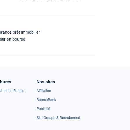
rance prêt immobilier
stir en bourse
A
chures
Nos sites
lientèle Fragile
Affiliation
BoursoBank
Publicité
Site Groupe & Recrutement