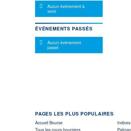
Message d'information
Aucun événement à
venir
ÉVÉNEMENTS PASSÉS
Message d'information
Aucun événement
passé
PAGES LES PLUS POPULAIRES
Accueil Bourse
Indices
Tous les cours boursiers
Palmar