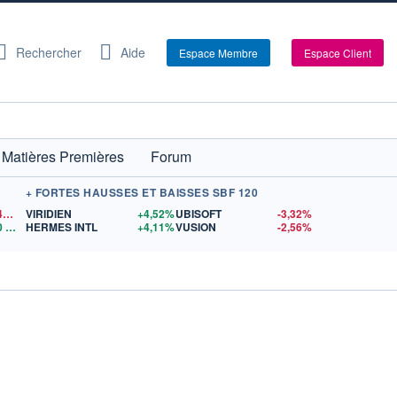
Rechercher
Aide
Espace Membre
Espace Client
Matières Premières
Forum
+ FORTES HAUSSES ET BAISSES SBF 120
1,1542
$US
VIRIDIEN
+4,52%
UBISOFT
-3,32%
0
$US
HERMES INTL
+4,11%
VUSION
-2,56%