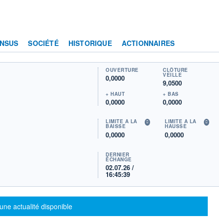
NSUS
SOCIÉTÉ
HISTORIQUE
ACTIONNAIRES
OUVERTURE
CLÔTURE
VEILLE
0,0000
9,0500
+ HAUT
+ BAS
0,0000
0,0000
LIMITE À LA
LIMITE À LA
BAISSE
HAUSSE
0,0000
0,0000
DERNIER
ÉCHANGE
02.07.26 /
16:45:39
sage d'information
une actualité disponible