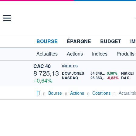
Menu
BOURSE
ÉPARGNE
BUDGET
IM
Actualités
Actions
Indices
Produits
CAC 40
INDICES
8 725,13
DOW JONES
54 349,12
0,00%
NIKKEI
NASDAQ
26 363,44
-0,83%
DAX
+0,64%
Bourse
Actions
Cotations
Actuali