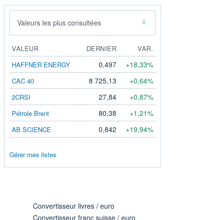
Valeurs les plus consultées
VALEUR
DERNIER
VAR.
0,497
+18,33%
HAFFNER ENERGY
8 725,13
+0,64%
CAC 40
27,84
+0,87%
2CRSI
80,38
+1,21%
Pétrole Brent
0,842
+19,94%
AB SCIENCE
Gérer mes listes
Convertisseur livres / euro
Convertisseur franc suisse / euro