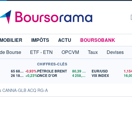
MOBILIER
IMPÔTS
ACTU
BOURSOBANK
 de Bourse
ETF - ETN
OPCVM
Taux
Devises
CHIFFRES-CLÉS
65 683,26
-0,93%
PÉTROLE BRENT
80,39
$US
EUR/USD
26 187,42
+0,23%
ONCE D'OR
4 258,51
$US
VIX INDEX
16,0
tés CANNA-GLB ACQ RG-A