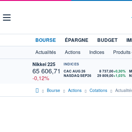
Menu
BOURSE
ÉPARGNE
BUDGET
IM
Actualités
Actions
Indices
Produits
Nikkei 225
INDICES
65 606,71
CAC AUG 26
8 737,00
+0,30%
M
NASDAQ SEP26
29 809,00
+1,03%
N
-0,12%
Bourse
Actions
Cotations
Actuali