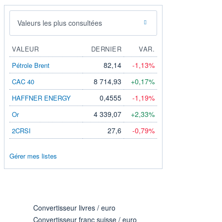
Valeurs les plus consultées
VALEUR
DERNIER
VAR.
82,14
-1,13%
Pétrole Brent
8 714,93
+0,17%
CAC 40
0,4555
-1,19%
HAFFNER ENERGY
4 339,07
+2,33%
Or
27,6
-0,79%
2CRSI
Gérer mes listes
Convertisseur livres / euro
Convertisseur franc suisse / euro