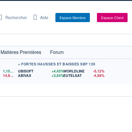
Rechercher
Aide
Espace Membre
Espace Client
Matières Premières
Forum
+ FORTES HAUSSES ET BAISSES SBF 120
1,1558
$US
UBISOFT
+4,43%
WORLDLINE
-5,12%
14,90
$US
ABIVAX
+3,54%
EUTELSAT
-4,58%