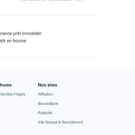
rance prêt immobilier
stir en bourse
A
chures
Nos sites
lientèle Fragile
Affiliation
BoursoBank
Publicité
Site Groupe & Recrutement