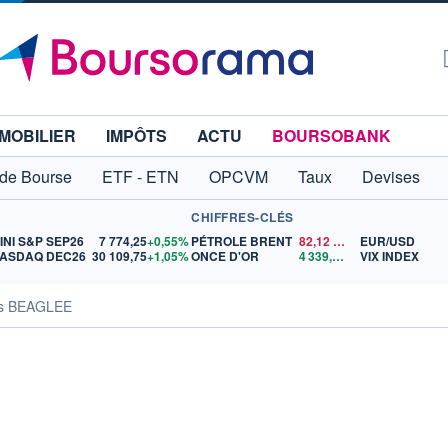
MOBILIER
IMPÔTS
ACTU
BOURSOBANK
 de Bourse
ETF - ETN
OPCVM
Taux
Devises
CHIFFRES-CLÉS
INI S&P SEP26
7 774,25
+0,55%
PÉTROLE BRENT
82,12
$US
EUR/USD
ASDAQ DEC26
30 109,75
+1,05%
ONCE D'OR
4 339,07
$US
VIX INDEX
tés BEAGLEE