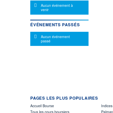
Message d'information
Aucun événement à
venir
ÉVÉNEMENTS PASSÉS
Message d'information
Aucun événement
passé
PAGES LES PLUS POPULAIRES
Accueil Bourse
Indices
Tous les cours boursiers
Palmar