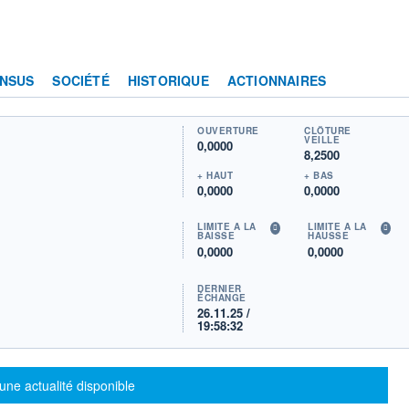
NSUS
SOCIÉTÉ
HISTORIQUE
ACTIONNAIRES
OUVERTURE
CLÔTURE
VEILLE
0,0000
8,2500
+ HAUT
+ BAS
0,0000
0,0000
LIMITE À LA
LIMITE À LA
BAISSE
HAUSSE
0,0000
0,0000
DERNIER
ÉCHANGE
26.11.25 /
19:58:32
sage d'information
une actualité disponible