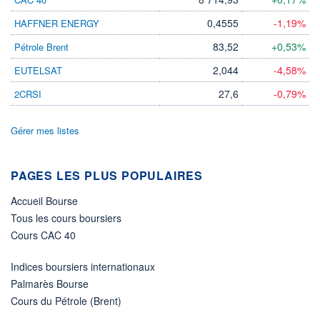
0,4555
-1,19%
HAFFNER ENERGY
ÉLIGIBILITÉ
Non éligible
Boursobank
83,52
+0,53%
Pétrole Brent
2,044
-4,58%
EUTELSAT
+ PORTEFEUILLE
+ LISTE
27,6
-0,79%
2CRSI
Gérer mes listes
PAGES LES PLUS POPULAIRES
Accueil Bourse
Tous les cours boursiers
Cours CAC 40
Indices boursiers internationaux
Palmarès Bourse
Cours du Pétrole (Brent)