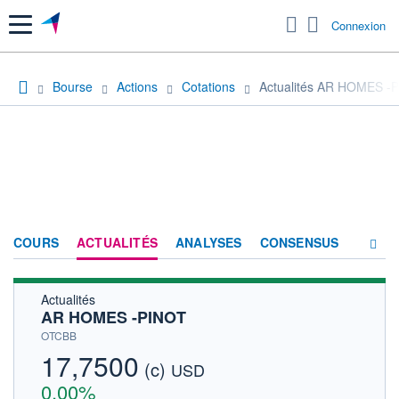
Menu
Connexion
Bourse
Actions
Cotations
Actualités AR HOMES -
COURS
ACTUALITÉS
ANALYSES
CONSENSUS
Actualités
SOCIÉTÉ
AR HOMES -PINOT
HISTORIQUE
OTCBB
17,7500
(c)
ACTIONNAIRES
USD
0,00%