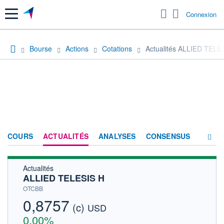
Menu
Connexion
Bourse
Actions
Cotations
Actualités ALLIED TELE
COURS
ACTUALITÉS
ANALYSES
CONSENSUS
Actualités
SOCIÉTÉ
ALLIED TELESIS H
HISTORIQUE
OTCBB
0,8757
(c)
ACTIONNAIRES
USD
0,00%