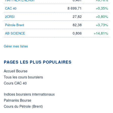
DIVIDENDE
0,00 CHF
-
8 699,71
+0,35%
CAC 40
PROCHAIN
27,82
+0,80%
2CRSI
DIVIDENDE
-
82,38
+3,73%
Pétrole Brent
ÉLIGIBILITÉ
0,806
+14,81%
AB SCIENCE
Non éligible
Boursobank
Gérer mes listes
+ PORTEFEUILLE
+ LISTE
PAGES LES PLUS POPULAIRES
Accueil Bourse
Tous les cours boursiers
Cours CAC 40
Indices boursiers internationaux
Palmarès Bourse
Cours du Pétrole (Brent)