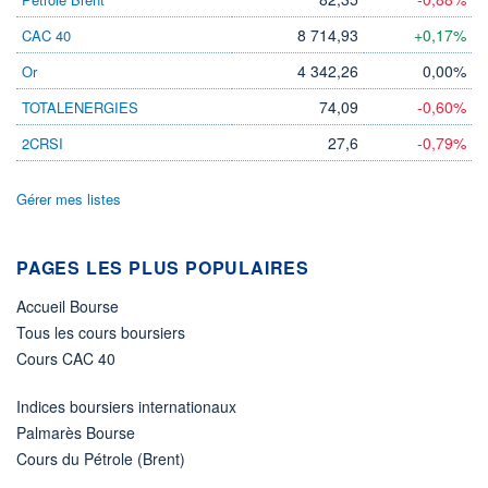
LIMITE À LA
LIMITE À LA
BAISSE
HAUSSE
8 714,93
+0,17%
CAC 40
0,000
0,000
4 342,26
0,00%
Or
RENDEMENT
PER ESTIMÉ
ESTIMÉ 2026
2026
74,09
-0,60%
TOTALENERGIES
-
-
27,6
-0,79%
2CRSI
DERNIER
DATE
DIVIDENDE
DERNIER
DIVIDENDE
0,00 EUR
-
Gérer mes listes
PROCHAIN
DIVIDENDE
-
PAGES LES PLUS POPULAIRES
ÉLIGIBILITÉ
Accueil Bourse
Non éligible
Boursobank
Tous les cours boursiers
Cours CAC 40
+ PORTEFEUILLE
+ LISTE
Indices boursiers internationaux
Palmarès Bourse
Cours du Pétrole (Brent)