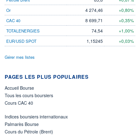
LIMITE À LA
LIMITE À LA
4 274,46
+0,80%
Or
BAISSE
HAUSSE
0,0000
0,0000
8 699,71
+0,35%
CAC 40
RENDEMENT
PER ESTIMÉ
ESTIMÉ 2026
2026
74,54
+1,00%
TOTALENERGIES
-
-
1,15245
+0,03%
EUR/USD SPOT
DERNIER
DATE
DIVIDENDE
DERNIER
DIVIDENDE
0,00 EUR
-
Gérer mes listes
PROCHAIN
DIVIDENDE
-
PAGES LES PLUS POPULAIRES
ÉLIGIBILITÉ
Accueil Bourse
Non éligible
Boursobank
Tous les cours boursiers
Cours CAC 40
+ PORTEFEUILLE
+ LISTE
Indices boursiers internationaux
Palmarès Bourse
Cours du Pétrole (Brent)