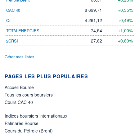
LIMITE À LA
LIMITE À LA
BAISSE
HAUSSE
8 699,71
+0,35%
CAC 40
0,0000
0,0000
4 261,12
+0,49%
Or
RENDEMENT
PER ESTIMÉ
ESTIMÉ 2026
2026
74,54
+1,00%
TOTALENERGIES
-
-
27,82
+0,80%
2CRSI
DERNIER
DATE
DIVIDENDE
DERNIER
DIVIDENDE
0,00 EUR
-
Gérer mes listes
PROCHAIN
DIVIDENDE
-
PAGES LES PLUS POPULAIRES
ÉLIGIBILITÉ
Accueil Bourse
Non éligible
Boursobank
Tous les cours boursiers
Cours CAC 40
+ PORTEFEUILLE
+ LISTE
Indices boursiers internationaux
Palmarès Bourse
Cours du Pétrole (Brent)