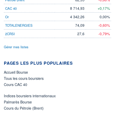
LIMITE À LA
LIMITE À LA
BAISSE
HAUSSE
8 714,93
+0,17%
CAC 40
0,0000
0,0000
4 342,26
0,00%
Or
RENDEMENT
PER ESTIMÉ
ESTIMÉ 2026
2026
74,09
-0,60%
TOTALENERGIES
-
-
27,6
-0,79%
2CRSI
DERNIER
DATE
DIVIDENDE
DERNIER
DIVIDENDE
0,00 EUR
-
Gérer mes listes
PROCHAIN
DIVIDENDE
-
PAGES LES PLUS POPULAIRES
ÉLIGIBILITÉ
Accueil Bourse
Non éligible
Boursobank
Tous les cours boursiers
Cours CAC 40
+ PORTEFEUILLE
+ LISTE
Indices boursiers internationaux
Palmarès Bourse
Cours du Pétrole (Brent)