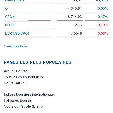
DERNIER
DATE
DIVIDENDE
DERNIER
DIVIDENDE
4 345,81
+0,05%
Or
0,00 GBX
-
8 714,93
+0,17%
CAC 40
PROCHAIN
DIVIDENDE
27,6
-0,79%
2CRSI
-
1,15546
-0,08%
EUR/USD SPOT
ÉLIGIBILITÉ
Non éligible
Boursobank
Gérer mes listes
+ PORTEFEUILLE
+ LISTE
PAGES LES PLUS POPULAIRES
Accueil Bourse
Tous les cours boursiers
Cours CAC 40
Indices boursiers internationaux
Palmarès Bourse
Cours du Pétrole (Brent)