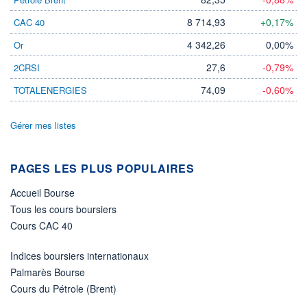
DIVIDENDE
0,00 EUR
-
8 714,93
+0,17%
CAC 40
PROCHAIN
DIVIDENDE
4 342,26
0,00%
Or
-
27,6
-0,79%
2CRSI
ÉLIGIBILITÉ
Non éligible
74,09
-0,60%
TOTALENERGIES
Boursobank
Gérer mes listes
+ PORTEFEUILLE
+ LISTE
PAGES LES PLUS POPULAIRES
Accueil Bourse
Tous les cours boursiers
Cours CAC 40
Indices boursiers internationaux
Palmarès Bourse
Cours du Pétrole (Brent)