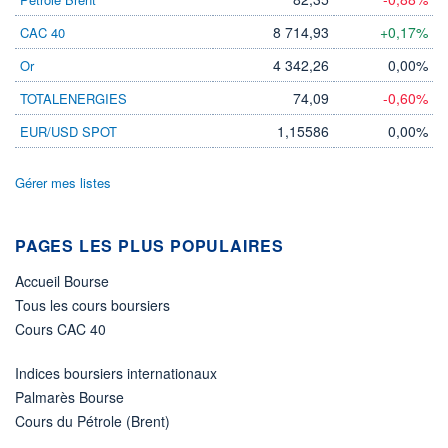
8 714,93
+0,17%
CAC 40
PROCHAIN
DIVIDENDE
-
4 342,26
0,00%
Or
ÉLIGIBILITÉ
74,09
-0,60%
TOTALENERGIES
Non éligible
Boursobank
1,15586
0,00%
EUR/USD SPOT
+ ALERTE
+ PORTEFEUILLE
+ LISTE
Gérer mes listes
PAGES LES PLUS POPULAIRES
Accueil Bourse
Tous les cours boursiers
Cours CAC 40
Indices boursiers internationaux
Palmarès Bourse
Cours du Pétrole (Brent)