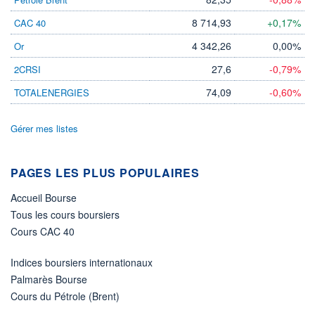
DIVIDENDE
0,00 EUR
-
8 714,93
+0,17%
CAC 40
PROCHAIN
DIVIDENDE
4 342,26
0,00%
Or
-
27,6
-0,79%
2CRSI
ÉLIGIBILITÉ
Non éligible
74,09
-0,60%
TOTALENERGIES
Boursobank
Gérer mes listes
+ PORTEFEUILLE
+ LISTE
PAGES LES PLUS POPULAIRES
Accueil Bourse
Tous les cours boursiers
Cours CAC 40
Indices boursiers internationaux
Palmarès Bourse
Cours du Pétrole (Brent)