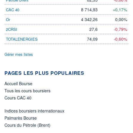
DIVIDENDE
0,00 EUR
-
8 714,93
+0,17%
CAC 40
PROCHAIN
DIVIDENDE
4 342,26
0,00%
Or
-
27,6
-0,79%
2CRSI
ÉLIGIBILITÉ
Non éligible
74,09
-0,60%
TOTALENERGIES
Boursobank
Gérer mes listes
+ PORTEFEUILLE
+ LISTE
PAGES LES PLUS POPULAIRES
Accueil Bourse
Tous les cours boursiers
Cours CAC 40
Indices boursiers internationaux
Palmarès Bourse
Cours du Pétrole (Brent)