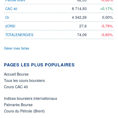
DIVIDENDE
0,00 EUR
-
8 714,93
+0,17%
CAC 40
PROCHAIN
DIVIDENDE
4 342,26
0,00%
Or
-
27,6
-0,79%
2CRSI
ÉLIGIBILITÉ
Non éligible
74,09
-0,60%
TOTALENERGIES
Boursobank
Gérer mes listes
+ PORTEFEUILLE
+ LISTE
PAGES LES PLUS POPULAIRES
Accueil Bourse
Tous les cours boursiers
Cours CAC 40
Indices boursiers internationaux
Palmarès Bourse
Cours du Pétrole (Brent)