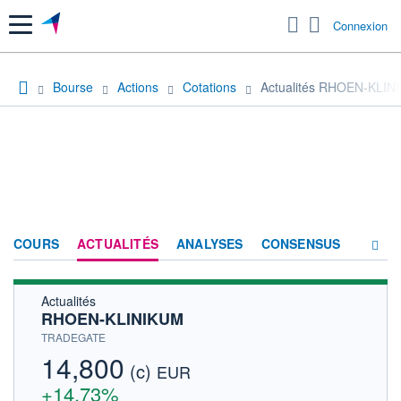
Menu
Connexion
Bourse
Actions
Cotations
Actualités RHOEN-KLIN
COURS
ACTUALITÉS
ANALYSES
CONSENSUS
Actualités
SOCIÉTÉ
RHOEN-KLINIKUM
HISTORIQUE
TRADEGATE
14,800
(c)
ACTIONNAIRES
EUR
+14,73%