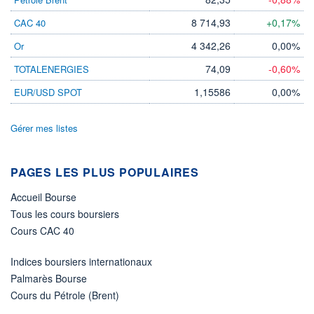
LIMITE À LA
LIMITE À LA
BAISSE
HAUSSE
8 714,93
+0,17%
CAC 40
0,000
0,000
4 342,26
0,00%
Or
RENDEMENT
PER ESTIMÉ
ESTIMÉ 2026
2026
74,09
-0,60%
TOTALENERGIES
-
-
1,15586
0,00%
EUR/USD SPOT
DERNIER
DATE
DIVIDENDE
DERNIER
DIVIDENDE
0,00 EUR
-
Gérer mes listes
PROCHAIN
DIVIDENDE
-
PAGES LES PLUS POPULAIRES
ÉLIGIBILITÉ
Accueil Bourse
Non éligible
Boursobank
Tous les cours boursiers
Cours CAC 40
+ PORTEFEUILLE
+ LISTE
Indices boursiers internationaux
Palmarès Bourse
Cours du Pétrole (Brent)