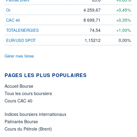
DIVIDENDE
0,00 EUR
-
4 259,67
+0,45%
Or
PROCHAIN
DIVIDENDE
8 699,71
+0,35%
CAC 40
-
74,54
+1,00%
TOTALENERGIES
ÉLIGIBILITÉ
Non éligible
1,15212
0,00%
EUR/USD SPOT
Boursobank
Gérer mes listes
+ PORTEFEUILLE
+ LISTE
PAGES LES PLUS POPULAIRES
Accueil Bourse
Tous les cours boursiers
Cours CAC 40
Indices boursiers internationaux
Palmarès Bourse
Cours du Pétrole (Brent)