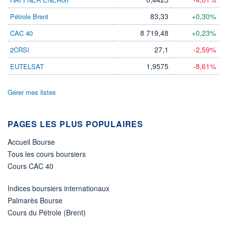
DIVIDENDE
0,00 EUR
-
83,33
+0,30%
Pétrole Brent
PROCHAIN
DIVIDENDE
8 719,48
+0,23%
CAC 40
-
27,1
-2,59%
2CRSI
ÉLIGIBILITÉ
Non éligible
1,9575
-8,61%
EUTELSAT
Boursobank
Gérer mes listes
+ PORTEFEUILLE
+ LISTE
PAGES LES PLUS POPULAIRES
Accueil Bourse
Tous les cours boursiers
Cours CAC 40
Indices boursiers internationaux
Palmarès Bourse
Cours du Pétrole (Brent)