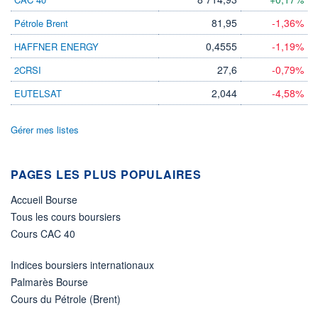
LIMITE À LA
LIMITE À LA
BAISSE
HAUSSE
81,95
-1,36%
Pétrole Brent
0,000
0,000
0,4555
-1,19%
HAFFNER ENERGY
RENDEMENT
PER ESTIMÉ
ESTIMÉ 2026
2026
27,6
-0,79%
2CRSI
-
-
2,044
-4,58%
EUTELSAT
DERNIER
DATE
DIVIDENDE
DERNIER
DIVIDENDE
0,00 EUR
-
Gérer mes listes
PROCHAIN
DIVIDENDE
-
PAGES LES PLUS POPULAIRES
ÉLIGIBILITÉ
Accueil Bourse
Non éligible
Boursobank
Tous les cours boursiers
Cours CAC 40
+ PORTEFEUILLE
+ LISTE
Indices boursiers internationaux
Palmarès Bourse
Cours du Pétrole (Brent)