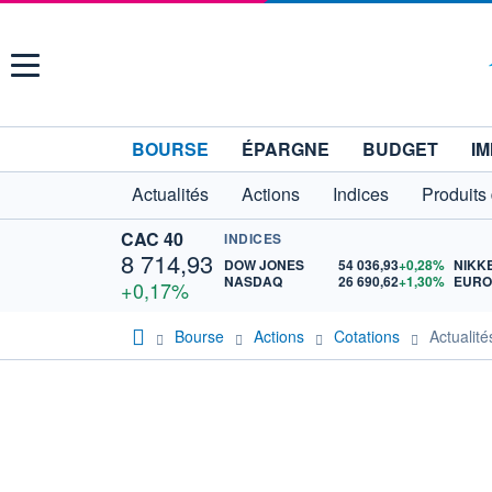
Menu
BOURSE
ÉPARGNE
BUDGET
IM
Actualités
Actions
Indices
Produits
CAC 40
INDICES
8 714,93
DOW JONES
54 036,93
+0,28%
NIKKE
NASDAQ
26 690,62
+1,30%
+0,17%
Bourse
Actions
Cotations
Actuali