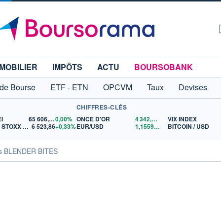
MOBILIER
IMPÔTS
ACTU
BOURSOBANK
 de Bourse
ETF - ETN
OPCVM
Taux
Devises
CHIFFRES-CLÉS
I
65 606,71
0,00%
ONCE D'OR
4 342,26
$US
VIX INDEX
EURO STOXX 50
6 523,86
+0,33%
EUR/USD
1,1559
$US
BITCOIN / USD
tés BLENDER BITES