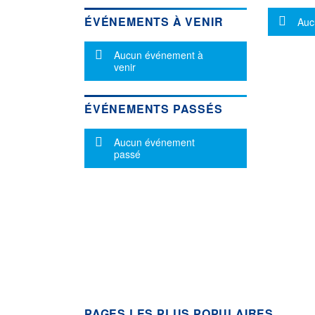
Mes
ÉVÉNEMENTS À VENIR
Auc
Message d'information
Aucun événement à
venir
ÉVÉNEMENTS PASSÉS
Message d'information
Aucun événement
passé
PAGES LES PLUS POPULAIRES