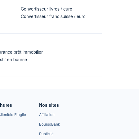
Convertisseur livres / euro
Convertisseur franc suisse / euro
rance prêt immobilier
stir en bourse
A
chures
Nos sites
lientèle Fragile
Affiliation
BoursoBank
Publicité