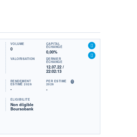
VOLUME
CAPITAL
ÉCHANGÉ
0
0,00%
VALORISATION
DERNIER
ÉCHANGE
12.07.22 /
22:02:13
RENDEMENT
PER ESTIMÉ
ESTIMÉ 2026
2026
-
-
ÉLIGIBILITÉ
Non éligible
Boursobank