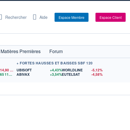
Rechercher
Aide
Espace Membre
Espace Client
Matières Premières
Forum
+ FORTES HAUSSES ET BAISSES SBF 120
14,90
$US
UBISOFT
+4,43%
WORLDLINE
-5,12%
65 112,87
$US
ABIVAX
+3,54%
EUTELSAT
-4,58%