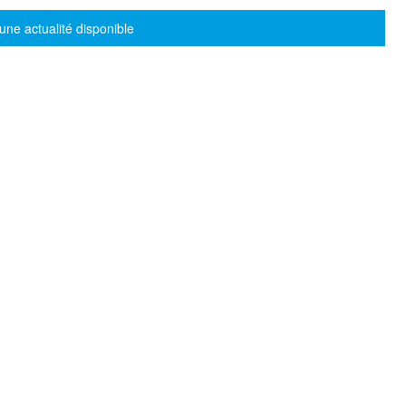
sage d'information
une actualité disponible