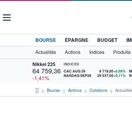
Menu
BOURSE
ÉPARGNE
BUDGET
IM
Actualités
Actions
Indices
Produits
Nikkei 225
INDICES
64 759,36
CAC AUG 26
8 718,00
+0,08%
M
NASDAQ SEP26
29 537,00
+0,11%
N
-1,41%
Bourse
Actions
Cotations
Actualit