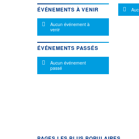
Mes
ÉVÉNEMENTS À VENIR
Auc
Message d'information
Aucun événement à
venir
ÉVÉNEMENTS PASSÉS
Message d'information
Aucun événement
passé
PAGES LES PLUS POPULAIRES