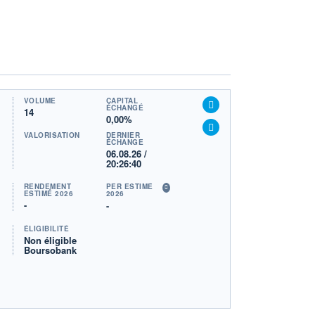
VOLUME
CAPITAL
ÉCHANGÉ
14
0,00%
VALORISATION
DERNIER
ÉCHANGE
06.08.26 /
20:26:40
RENDEMENT
PER ESTIMÉ
ESTIMÉ 2026
2026
-
-
ÉLIGIBILITÉ
Non éligible
Boursobank