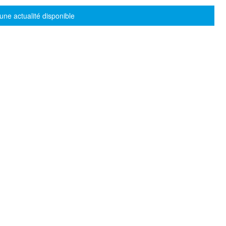
sage d'information
une actualité disponible