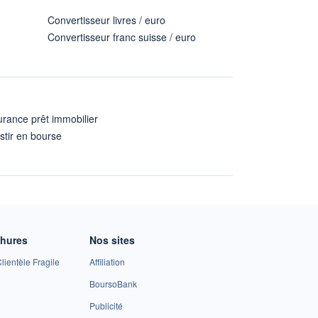
Convertisseur livres / euro
Convertisseur franc suisse / euro
rance prêt immobilier
stir en bourse
A
chures
Nos sites
lientèle Fragile
Affiliation
BoursoBank
Publicité