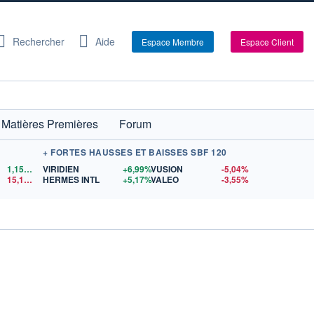
Rechercher
Aide
Espace Membre
Espace Client
Matières Premières
Forum
+ FORTES HAUSSES ET BAISSES SBF 120
1,1522
$US
VIRIDIEN
+6,99%
VUSION
-5,04%
15,15
$US
HERMES INTL
+5,17%
VALEO
-3,55%