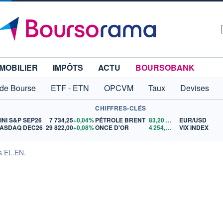
MOBILIER
IMPÔTS
ACTU
BOURSOBANK
 de Bourse
ETF - ETN
OPCVM
Taux
Devises
CHIFFRES-CLÉS
INI S&P SEP26
7 734,25
+0,04%
PÉTROLE BRENT
83,20
$US
EUR/USD
ASDAQ DEC26
29 822,00
+0,08%
ONCE D'OR
4 254,46
$US
VIX INDEX
és EL.EN.