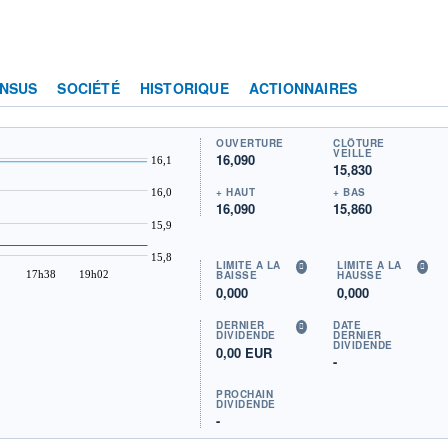
NSUS
SOCIÉTÉ
HISTORIQUE
ACTIONNAIRES
OUVERTURE
CLÔTURE
VEILLE
16,090
16,1
15,830
+ HAUT
+ BAS
16,0
16,090
15,860
15,9
15,8
LIMITE À LA
LIMITE À LA
17h38
19h02
BAISSE
HAUSSE
0,000
0,000
DERNIER
DATE
DIVIDENDE
DERNIER
DIVIDENDE
0,00 EUR
-
PROCHAIN
DIVIDENDE
-