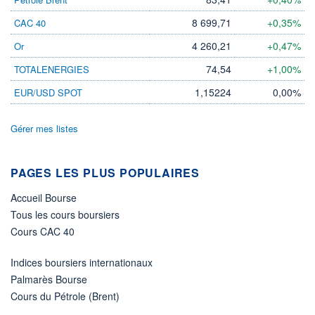
LIMITE À LA
LIMITE À LA
BAISSE
HAUSSE
8 699,71
+0,35%
CAC 40
0,000
0,000
4 260,21
+0,47%
Or
RENDEMENT
PER ESTIMÉ
ESTIMÉ 2026
2026
74,54
+1,00%
TOTALENERGIES
-
-
1,15224
0,00%
EUR/USD SPOT
DERNIER
DATE
DIVIDENDE
DERNIER
DIVIDENDE
0,00 EUR
-
Gérer mes listes
PROCHAIN
DIVIDENDE
-
PAGES LES PLUS POPULAIRES
ÉLIGIBILITÉ
Accueil Bourse
Non éligible
Boursobank
Tous les cours boursiers
Cours CAC 40
+ PORTEFEUILLE
+ LISTE
Indices boursiers internationaux
Palmarès Bourse
Cours du Pétrole (Brent)