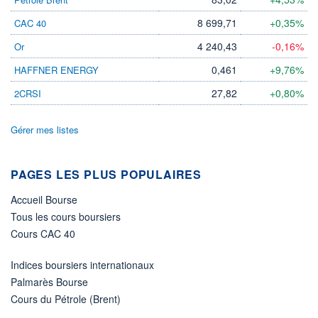
DIVIDENDE
0,00 EUR
-
8 699,71
+0,35%
CAC 40
PROCHAIN
DIVIDENDE
4 240,43
-0,16%
Or
-
0,461
+9,76%
HAFFNER ENERGY
ÉLIGIBILITÉ
Non éligible
27,82
+0,80%
2CRSI
Boursobank
Gérer mes listes
+ PORTEFEUILLE
+ LISTE
PAGES LES PLUS POPULAIRES
Accueil Bourse
Tous les cours boursiers
Cours CAC 40
Indices boursiers internationaux
Palmarès Bourse
Cours du Pétrole (Brent)