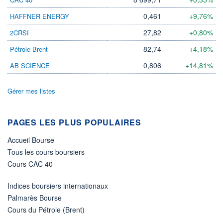
LIMITE À LA
LIMITE À LA
BAISSE
HAUSSE
0,461
+9,76%
HAFFNER ENERGY
0,000
0,000
27,82
+0,80%
2CRSI
RENDEMENT
PER ESTIMÉ
ESTIMÉ 2026
2026
82,74
+4,18%
Pétrole Brent
-
-
0,806
+14,81%
AB SCIENCE
DERNIER
DATE
DIVIDENDE
DERNIER
DIVIDENDE
0,00 EUR
-
Gérer mes listes
PROCHAIN
DIVIDENDE
-
PAGES LES PLUS POPULAIRES
ÉLIGIBILITÉ
Accueil Bourse
Non éligible
Boursobank
Tous les cours boursiers
Cours CAC 40
+ PORTEFEUILLE
+ LISTE
Indices boursiers internationaux
Palmarès Bourse
Cours du Pétrole (Brent)