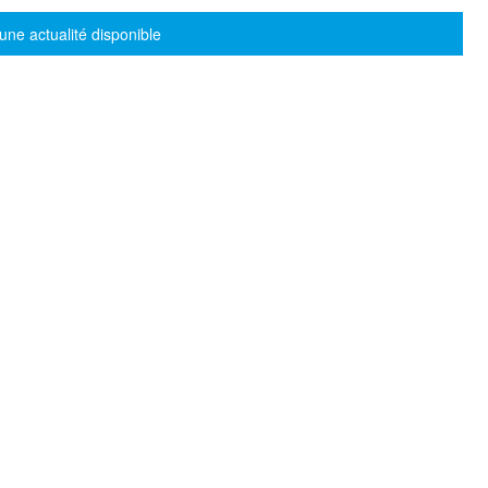
sage d'information
une actualité disponible