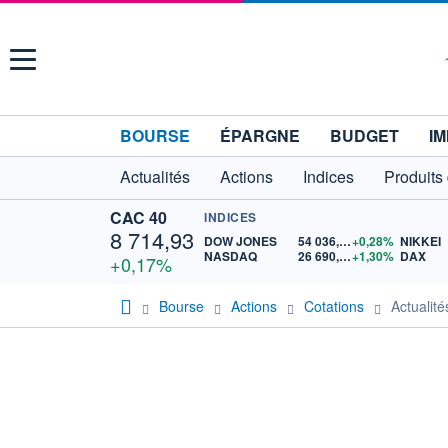
Menu
BOURSE
ÉPARGNE
BUDGET
IM
Actualités
Actions
Indices
Produits
CAC 40
INDICES
8 714,93
DOW JONES
54 036,93
+0,28%
NIKKEI
NASDAQ
26 690,62
+1,30%
DAX
+0,17%
Bourse
Actions
Cotations
Actualit