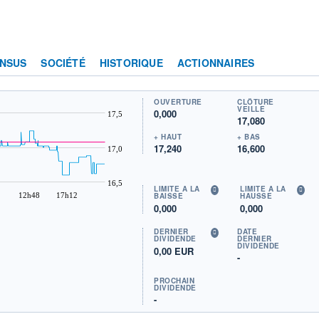
NSUS
SOCIÉTÉ
HISTORIQUE
ACTIONNAIRES
OUVERTURE
CLÔTURE
VEILLE
0,000
17,5
17,080
+ HAUT
+ BAS
17,240
16,600
17,0
16,5
LIMITE À LA
LIMITE À LA
12h48
17h12
BAISSE
HAUSSE
0,000
0,000
DERNIER
DATE
DIVIDENDE
DERNIER
DIVIDENDE
0,00 EUR
-
PROCHAIN
DIVIDENDE
-