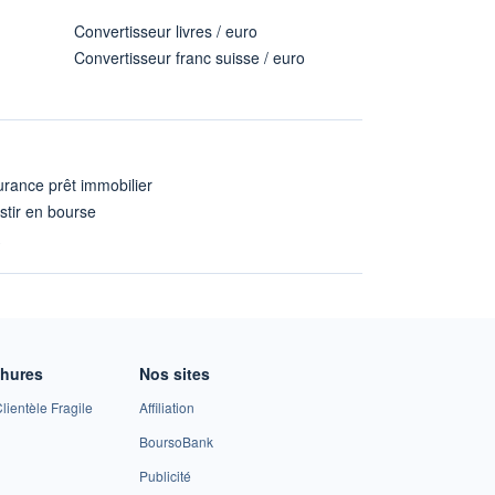
Convertisseur livres / euro
Convertisseur franc suisse / euro
rance prêt immobilier
stir en bourse
A
chures
Nos sites
lientèle Fragile
Affiliation
BoursoBank
Publicité