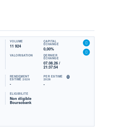
VOLUME
CAPITAL
ÉCHANGÉ
11 924
0,00%
VALORISATION
DERNIER
ÉCHANGE
07.08.26 /
21:37:54
RENDEMENT
PER ESTIMÉ
ESTIMÉ 2026
2026
-
-
ÉLIGIBILITÉ
Non éligible
Boursobank