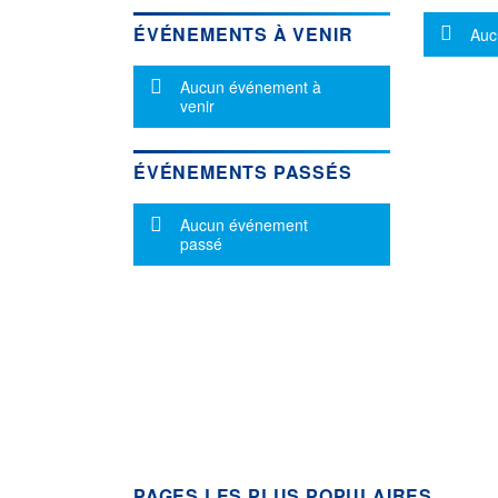
Mes
ÉVÉNEMENTS À VENIR
Auc
Message d'information
Aucun événement à
venir
ÉVÉNEMENTS PASSÉS
Message d'information
Aucun événement
passé
PAGES LES PLUS POPULAIRES