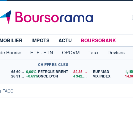
MOBILIER
IMPÔTS
ACTU
BOURSOBANK
 de Bourse
ETF - ETN
OPCVM
Taux
Devises
CHIFFRES-CLÉS
65 606,71
0,00%
PÉTROLE BRENT
82,35
$US
EUR/USD
26 319,45
+0,69%
ONCE D'OR
4 342,26
$US
VIX INDEX
14,9
és FACC