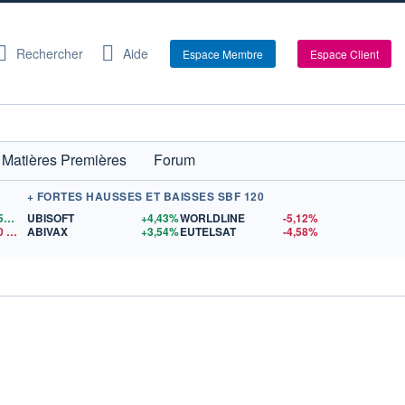
Rechercher
Aide
Espace Membre
Espace Client
Matières Premières
Forum
+ FORTES HAUSSES ET BAISSES SBF 120
1,1559
$US
UBISOFT
+4,43%
WORLDLINE
-5,12%
0
$US
ABIVAX
+3,54%
EUTELSAT
-4,58%