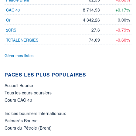
0,23%
144,00
8 714,93
+0,17%
CAC 40
DERNIER
DATE
DIVIDENDE
DERNIER
DIVIDENDE
4 342,26
0,00%
Or
0,03 EUR (08/07/24)
08/07/24
27,6
-0,79%
2CRSI
PROCHAIN
DIVIDENDE
74,09
-0,60%
TOTALENERGIES
-
ÉLIGIBILITÉ
Gérer mes listes
PEA
PEA-PME
Non éligible
Boursobank
PAGES LES PLUS POPULAIRES
+ PORTEFEUILLE
+ LISTE
Accueil Bourse
Tous les cours boursiers
Cours CAC 40
Indices boursiers internationaux
Palmarès Bourse
Cours du Pétrole (Brent)