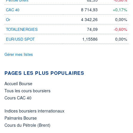
4 000
0,03%
VALORISATION
DERNIER ÉCHANGE
8 714,93
+0,17%
CAC 40
3 MEUR
07.08.26 / 17:29:14
4 342,26
0,00%
Or
LIMITE À LA
LIMITE À LA
BAISSE
HAUSSE
74,09
-0,60%
TOTALENERGIES
0,204
0,224
1,15586
0,00%
EUR/USD SPOT
RENDEMENT
PER ESTIMÉ
ESTIMÉ 2026
2026
-
-
Gérer mes listes
DERNIER
DATE
DIVIDENDE
DERNIER
DIVIDENDE
0,00 EUR
-
PAGES LES PLUS POPULAIRES
PROCHAIN
DIVIDENDE
Accueil Bourse
-
Tous les cours boursiers
ÉLIGIBILITÉ
Cours CAC 40
PEA
PEA-PME
Non éligible
Indices boursiers internationaux
Boursobank
Palmarès Bourse
Cours du Pétrole (Brent)
+ PORTEFEUILLE
+ LISTE