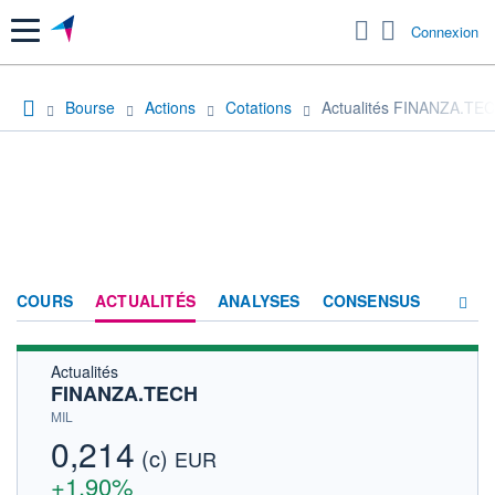
Menu
Connexion
Bourse
Actions
Cotations
Actualités FINANZA.TE
COURS
ACTUALITÉS
ANALYSES
CONSENSUS
Actualités
SOCIÉTÉ
FINANZA.TECH
HISTORIQUE
MIL
0,214
(c)
ACTIONNAIRES
EUR
+1,90%