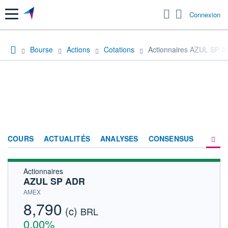
Menu
Connexion
Bourse
Actions
Cotations
Actionnaires AZUL SP 
COURS
ACTUALITÉS
ANALYSES
CONSENSUS
Actionnaires
SOCIÉTÉ
AZUL SP ADR
HISTORIQUE
AMEX
8,790
(c)
ACTIONNAIRES
BRL
0,00%