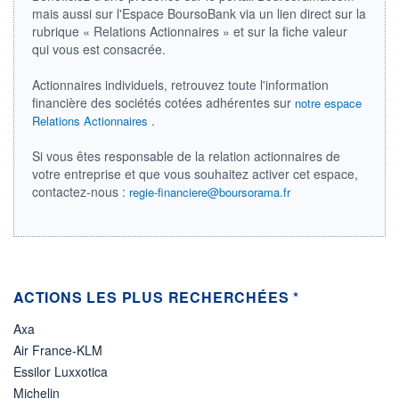
DERNIER
ÉCHANGE
mais aussi sur l'Espace BoursoBank via un lien direct sur la
08.07.26 / 22:00:00
rubrique « Relations Actionnaires » et sur la fiche valeur
qui vous est consacrée.
ÉLIGIBILITÉ
Non éligible
Boursobank
Actionnaires individuels, retrouvez toute l'information
financière des sociétés cotées adhérentes sur
notre espace
.
Relations Actionnaires
+ PORTEFEUILLE
+ LISTE
Si vous êtes responsable de la relation actionnaires de
votre entreprise et que vous souhaitez activer cet espace,
contactez-nous :
regie-financiere@boursorama.fr
ACTIONS LES PLUS RECHERCHÉES *
Axa
Air France-KLM
Essilor Luxxotica
Michelin