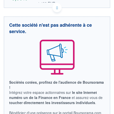
1,489 EUR
VALEUR INDICATIVE
US05501U6010 AZUL
DONNÉES TEMPS DIFFÉRÉ
Politique d'exécution
Cette société n'est pas adhérente à ce
Cotation sur les autres places
service.
OUVERTURE
CLÔTURE VEILLE
0,000
8,790
+ HAUT
+ BAS
0,000
0,000
VOLUME
CAPITAL ÉCHANGÉ
0
0,00%
VALORISATION
CAPI.
BOURSIÈRE
1 620 MBRL
8 255 MUSD
Sociétés cotées, profitez de l'audience de Boursorama
LIMITE À LA
LIMITE À LA
BAISSE
HAUSSE
!
0,000
0,000
Intégrez votre espace actionnaires sur
le site Internet
numéro un de la Finance en France
et assurez-vous de
RENDEMENT
PER ESTIMÉ
ESTIMÉ 2026
2026
toucher directement les investisseurs individuels
.
-
-
Bénéficiez d'une présence sur le portail Boursorama.com