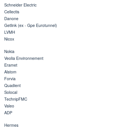
Schneider Electric
Cellectis
Danone
Getlink (ex - Gpe Eurotunnel)
LVMH
Nicox
Nokia
Veolia Environnement
Eramet
Alstom
Forvia
Quadient
Solocal
TechnipFMC
Valeo
ADP
Hermes