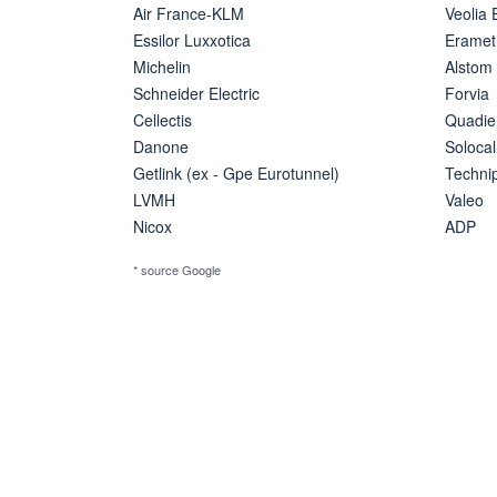
Air France-KLM
Veolia
Essilor Luxxotica
Eramet
Michelin
Alstom
Schneider Electric
Forvia
Cellectis
Quadie
Danone
Solocal
Getlink (ex - Gpe Eurotunnel)
Techn
LVMH
Valeo
Nicox
ADP
* source Google