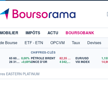
MOBILIER
IMPÔTS
ACTU
BOURSOBANK
 de Bourse
ETF - ETN
OPCVM
Taux
Devises
CHIFFRES-CLÉS
65 606,71
0,00%
PÉTROLE BRENT
82,35
$US
EUR/USD
26 319,45
+0,69%
ONCE D'OR
4 342,26
$US
VIX INDEX
14,9
aires EASTERN PLATINUM