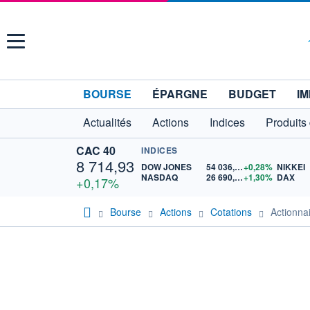
Menu
BOURSE
ÉPARGNE
BUDGET
IM
Actualités
Actions
Indices
Produits
CAC 40
INDICES
8 714,93
DOW JONES
54 036,93
+0,28%
NIKKEI
NASDAQ
26 690,62
+1,30%
DAX
+0,17%
Bourse
Actions
Cotations
Actionn