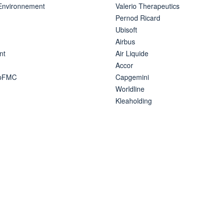
 Environnement
Valerio Therapeutics
Pernod Ricard
Ubisoft
Airbus
nt
Air Liquide
Accor
ipFMC
Capgemini
Worldline
Kleaholding