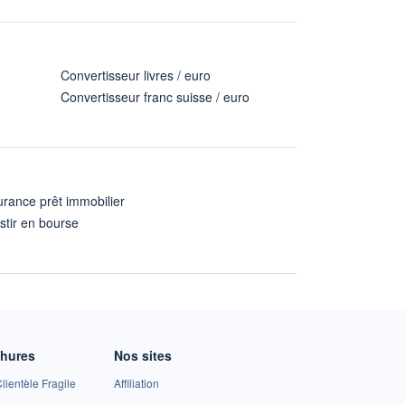
Convertisseur livres / euro
Convertisseur franc suisse / euro
rance prêt immobilier
stir en bourse
A
chures
Nos sites
lientèle Fragile
Affiliation