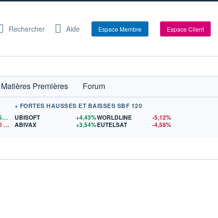
Rechercher
Aide
Espace Membre
Espace Client
Matières Premières
Forum
+ FORTES HAUSSES ET BAISSES SBF 120
1,1559
$US
UBISOFT
+4,43%
WORLDLINE
-5,12%
0
$US
ABIVAX
+3,54%
EUTELSAT
-4,58%