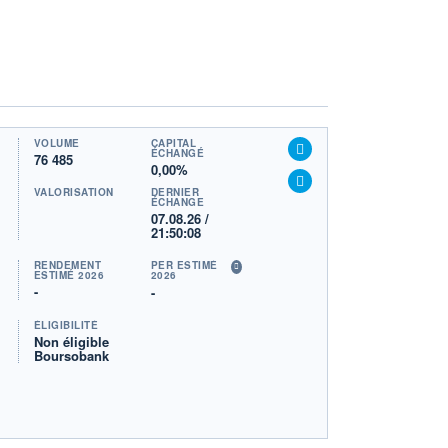
VOLUME
CAPITAL
ÉCHANGÉ
76 485
0,00%
VALORISATION
DERNIER
ÉCHANGE
07.08.26 /
21:50:08
RENDEMENT
PER ESTIMÉ
ESTIMÉ 2026
2026
-
-
ÉLIGIBILITÉ
Non éligible
Boursobank