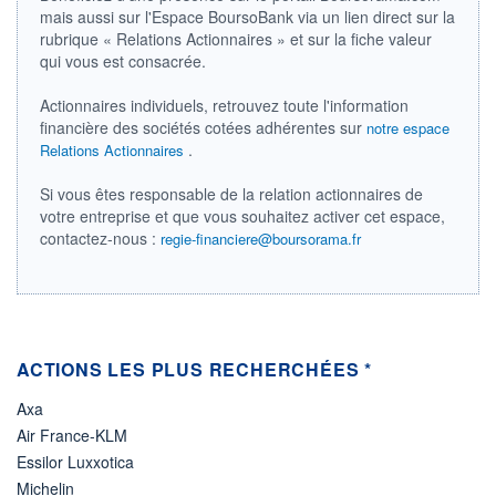
mais aussi sur l'Espace BoursoBank via un lien direct sur la
ÉLIGIBILITÉ
rubrique « Relations Actionnaires » et sur la fiche valeur
Non éligible
qui vous est consacrée.
Boursobank
Actionnaires individuels, retrouvez toute l'information
+ PORTEFEUILLE
+ LISTE
financière des sociétés cotées adhérentes sur
notre espace
.
Relations Actionnaires
Si vous êtes responsable de la relation actionnaires de
votre entreprise et que vous souhaitez activer cet espace,
contactez-nous :
regie-financiere@boursorama.fr
ACTIONS LES PLUS RECHERCHÉES *
Axa
Air France-KLM
Essilor Luxxotica
Michelin