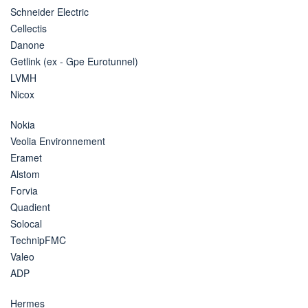
Schneider Electric
Cellectis
Danone
Getlink (ex - Gpe Eurotunnel)
LVMH
Nicox
Nokia
Veolia Environnement
Eramet
Alstom
Forvia
Quadient
Solocal
TechnipFMC
Valeo
ADP
Hermes