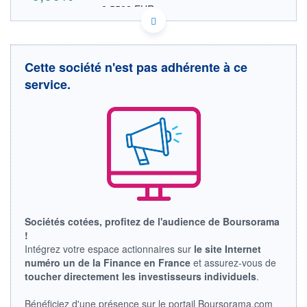
2,5522 EUR
VALEUR INDICATIVE
US0017331044 AMLJ
DONNÉES TEMPS DIFFÉRÉ
Politique d'exécution
Cette société n'est pas adhérente à ce
Cotation sur les autres places
service.
OUVERTURE
CLÔTURE VEILLE
0,0000
2,9500
+ HAUT
+ BAS
0,0000
0,0000
VOLUME
CAPITAL ÉCHANGÉ
0
0,00%
VALORISATION
LIMITE À LA
LIMITE À LA
BAISSE
HAUSSE
Sociétés cotées, profitez de l'audience de Boursorama
0,0000
0,0000
!
RENDEMENT
PER ESTIMÉ
Intégrez votre espace actionnaires sur
le site Internet
ESTIMÉ 2026
2026
numéro un de la Finance en France
et assurez-vous de
-
-
toucher directement les investisseurs individuels
.
DERNIER
ÉCHANGE
Bénéficiez d'une présence sur le portail Boursorama.com
29.07.11 / 21:15:40