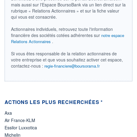
DIVIDENDE
mais aussi sur l'Espace BoursoBank via un lien direct sur la
0,00 CHF
-
rubrique « Relations Actionnaires » et sur la fiche valeur
qui vous est consacrée.
PROCHAIN
DIVIDENDE
-
Actionnaires individuels, retrouvez toute l'information
financière des sociétés cotées adhérentes sur
notre espace
ÉLIGIBILITÉ
Non éligible
.
Relations Actionnaires
Boursobank
Si vous êtes responsable de la relation actionnaires de
votre entreprise et que vous souhaitez activer cet espace,
+ PORTEFEUILLE
+ LISTE
contactez-nous :
regie-financiere@boursorama.fr
ACTIONS LES PLUS RECHERCHÉES *
Axa
Air France-KLM
Essilor Luxxotica
Michelin