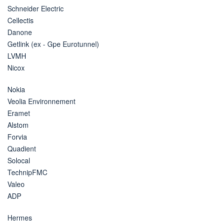
Schneider Electric
Cellectis
Danone
Getlink (ex - Gpe Eurotunnel)
LVMH
Nicox
Nokia
Veolia Environnement
Eramet
Alstom
Forvia
Quadient
Solocal
TechnipFMC
Valeo
ADP
Hermes