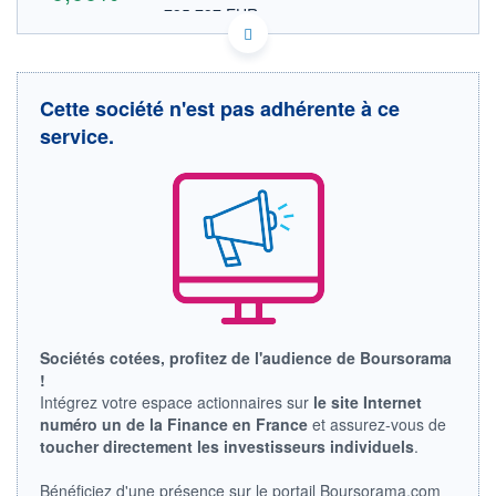
735,737 EUR
VALEUR INDICATIVE
US5951121038 MU
DONNÉES TEMPS DIFFÉRÉ
Politique d'exécution
Cette société n'est pas adhérente à ce
Cotation sur les autres places
service.
OUVERTURE
CLÔTURE VEILLE
0,000
687,200
+ HAUT
+ BAS
0,000
0,000
VOLUME
CAPITAL ÉCHANGÉ
0
0,00%
VALORISATION
DERNIER ÉCHANGE
776 117 MCHF
07.08.26 / 16:15:57
LIMITE À LA
LIMITE À LA
Sociétés cotées, profitez de l'audience de Boursorama
BAISSE
HAUSSE
!
51,208
85,566
Intégrez votre espace actionnaires sur
le site Internet
RENDEMENT
PER ESTIMÉ
numéro un de la Finance en France
et assurez-vous de
ESTIMÉ 2026
2026
toucher directement les investisseurs individuels
.
-
-
DERNIER
DATE
Bénéficiez d'une présence sur le portail Boursorama.com
DIVIDENDE
DERNIER