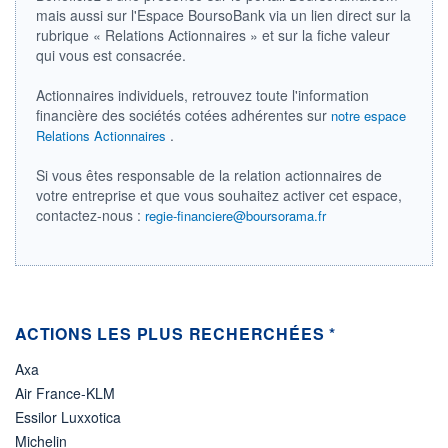
DIVIDENDE
mais aussi sur l'Espace BoursoBank via un lien direct sur la
0,00 DKK
-
rubrique « Relations Actionnaires » et sur la fiche valeur
qui vous est consacrée.
PROCHAIN
DIVIDENDE
-
Actionnaires individuels, retrouvez toute l'information
financière des sociétés cotées adhérentes sur
notre espace
ÉLIGIBILITÉ
Non éligible
.
Relations Actionnaires
Boursobank
Si vous êtes responsable de la relation actionnaires de
votre entreprise et que vous souhaitez activer cet espace,
+ PORTEFEUILLE
+ LISTE
contactez-nous :
regie-financiere@boursorama.fr
ACTIONS LES PLUS RECHERCHÉES *
Axa
Air France-KLM
Essilor Luxxotica
Michelin