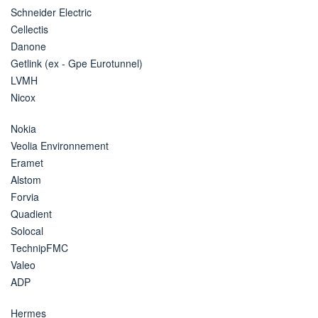
Schneider Electric
Cellectis
Danone
Getlink (ex - Gpe Eurotunnel)
LVMH
Nicox
Nokia
Veolia Environnement
Eramet
Alstom
Forvia
Quadient
Solocal
TechnipFMC
Valeo
ADP
Hermes