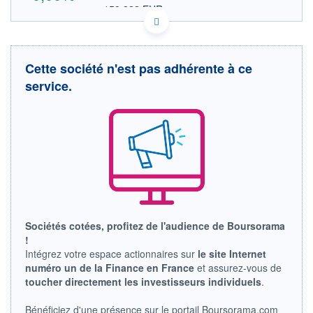
159,822 EUR
VALEUR INDICATIVE
DK0060102614 NVOB
DONNÉES TEMPS DIFFÉRÉ
Politique d'exécution
Cette société n'est pas adhérente à ce
Cotation sur les autres places
service.
OUVERTURE
CLÔTURE VEILLE
0,000
0,000
+ HAUT
+ BAS
0,000
0,000
VOLUME
CAPITAL ÉCHANGÉ
0
0,00%
VALORISATION
DERNIER ÉCHANGE
10.05.24 / 12:16:39
LIMITE À LA
LIMITE À LA
Sociétés cotées, profitez de l'audience de Boursorama
BAISSE
HAUSSE
!
0,000
0,000
Intégrez votre espace actionnaires sur
le site Internet
RENDEMENT
PER ESTIMÉ
numéro un de la Finance en France
et assurez-vous de
ESTIMÉ 2026
2026
toucher directement les investisseurs individuels
.
-
-
DERNIER
DATE
Bénéficiez d'une présence sur le portail Boursorama.com
DIVIDENDE
DERNIER