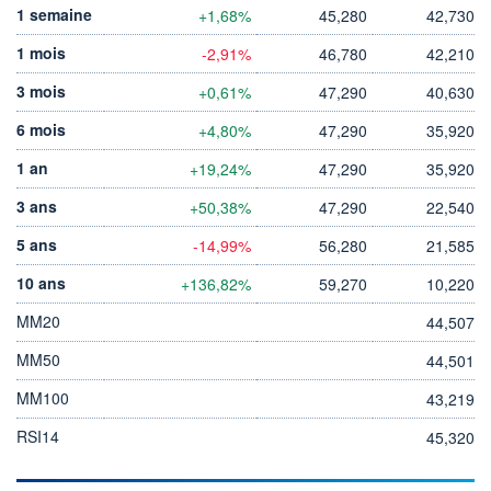
1 semaine
+1,68%
45,280
42,730
1 mois
-2,91%
46,780
42,210
3 mois
+0,61%
47,290
40,630
6 mois
+4,80%
47,290
35,920
1 an
+19,24%
47,290
35,920
3 ans
+50,38%
47,290
22,540
5 ans
-14,99%
56,280
21,585
10 ans
+136,82%
59,270
10,220
MM20
44,507
MM50
44,501
MM100
43,219
RSI14
45,320