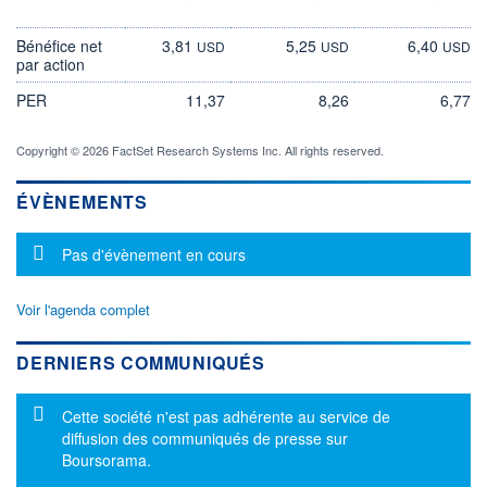
Bénéfice net
3,81
5,25
6,40
USD
USD
USD
par action
PER
11,37
8,26
6,77
Copyright © 2026 FactSet Research Systems Inc. All rights reserved.
ÉVÈNEMENTS
Message d'information
Pas d'évènement en cours
Voir l'agenda complet
DERNIERS COMMUNIQUÉS
Message d'information
Cette société n'est pas adhérente au service de
diffusion des communiqués de presse sur
Boursorama.