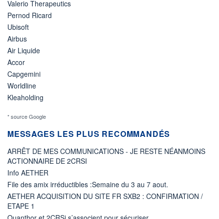
Valerio Therapeutics
Pernod Ricard
Ubisoft
Airbus
Air Liquide
Accor
Capgemini
Worldline
Kleaholding
* source Google
MESSAGES LES PLUS RECOMMANDÉS
ARRÊT DE MES COMMUNICATIONS - JE RESTE NÉANMOINS
ACTIONNAIRE DE 2CRSI
Info AETHER
File des amix irréductibles :Semaine du 3 au 7 aout.
AETHER ACQUISITION DU SITE FR SXB2 : CONFIRMATION /
ETAPE 1
Quanthor et 2CRSi s’associent pour sécuriser