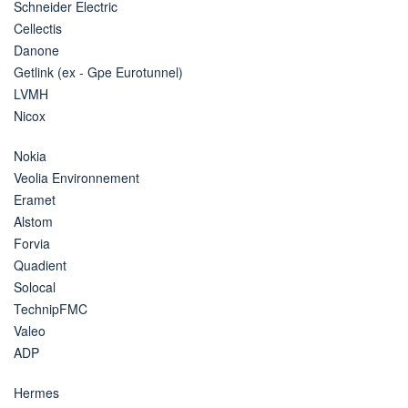
Schneider Electric
Cellectis
Danone
Getlink (ex - Gpe Eurotunnel)
LVMH
Nicox
Nokia
Veolia Environnement
Eramet
Alstom
Forvia
Quadient
Solocal
TechnipFMC
Valeo
ADP
Hermes