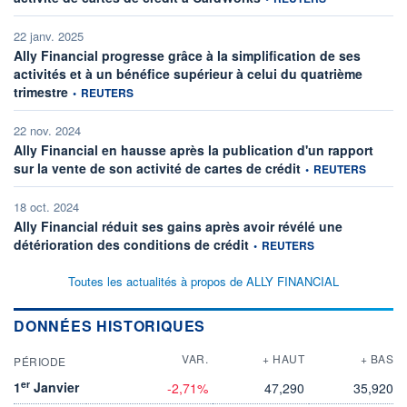
22 janv. 2025
Ally Financial progresse grâce à la simplification de ses
activités et à un bénéfice supérieur à celui du quatrième
information fournie par
trimestre
•
REUTERS
22 nov. 2024
Ally Financial en hausse après la publication d'un rapport
information fournie pa
sur la vente de son activité de cartes de crédit
•
REUTERS
18 oct. 2024
Ally Financial réduit ses gains après avoir révélé une
information fournie par
détérioration des conditions de crédit
•
REUTERS
Toutes les actualités à propos de ALLY FINANCIAL
DONNÉES HISTORIQUES
VAR.
+ HAUT
+ BAS
PÉRIODE
er
1
Janvier
-2,71%
47,290
35,920