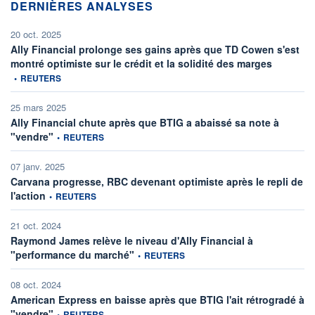
DERNIÈRES ANALYSES
20 oct. 2025
Ally Financial prolonge ses gains après que TD Cowen s'est
information
montré optimiste sur le crédit et la solidité des marges
•
REUTERS
25 mars 2025
Ally Financial chute après que BTIG a abaissé sa note à
information fournie par
"vendre"
•
REUTERS
07 janv. 2025
Carvana progresse, RBC devenant optimiste après le repli de
information fournie par
l'action
•
REUTERS
21 oct. 2024
Raymond James relève le niveau d'Ally Financial à
information fournie par
"performance du marché"
•
REUTERS
08 oct. 2024
American Express en baisse après que BTIG l'ait rétrogradé à
information fournie par
"vendre"
•
REUTERS