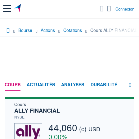
Menu
Connexion
Bourse
Actions
Cotations
Cours ALLY FINANCIAL
COURS
ACTUALITÉS
ANALYSES
DURABILITÉ
Cours
CONSENSUS
ALLY FINANCIAL
SOCIÉTÉ
NYSE
44,060
(c)
HISTORIQUE
USD
0,00%
ACTIONNAIRES