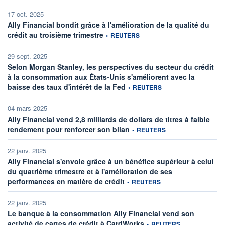
17 oct. 2025
Ally Financial bondit grâce à l'amélioration de la qualité du
information fournie par
crédit au troisième trimestre
•
REUTERS
29 sept. 2025
Selon Morgan Stanley, les perspectives du secteur du crédit
à la consommation aux États-Unis s'améliorent avec la
information fournie par
baisse des taux d'intérêt de la Fed
•
REUTERS
04 mars 2025
Ally Financial vend 2,8 milliards de dollars de titres à faible
information fournie par
rendement pour renforcer son bilan
•
REUTERS
22 janv. 2025
Ally Financial s'envole grâce à un bénéfice supérieur à celui
du quatrième trimestre et à l'amélioration de ses
information fournie par
performances en matière de crédit
•
REUTERS
22 janv. 2025
Le banque à la consommation Ally Financial vend son
information fournie par
activité de cartes de crédit à CardWorks
•
REUTERS