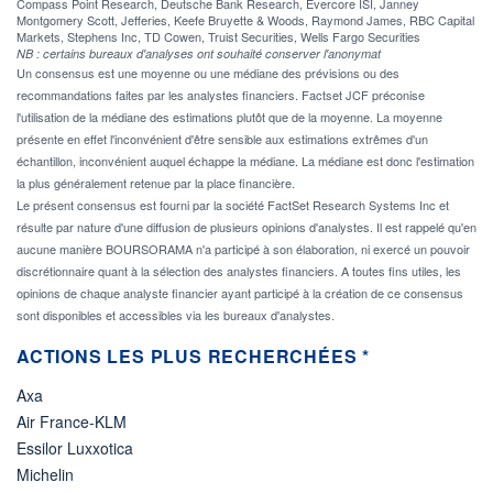
Compass Point Research, Deutsche Bank Research, Evercore ISI, Janney
Montgomery Scott, Jefferies, Keefe Bruyette & Woods, Raymond James, RBC Capital
Markets, Stephens Inc, TD Cowen, Truist Securities, Wells Fargo Securities
NB : certains bureaux d'analyses ont souhaité conserver l'anonymat
Un consensus est une moyenne ou une médiane des prévisions ou des
recommandations faites par les analystes financiers. Factset JCF préconise
l'utilisation de la médiane des estimations plutôt que de la moyenne. La moyenne
présente en effet l'inconvénient d'être sensible aux estimations extrêmes d'un
échantillon, inconvénient auquel échappe la médiane. La médiane est donc l'estimation
la plus généralement retenue par la place financière.
Le présent consensus est fourni par la société FactSet Research Systems Inc et
résulte par nature d'une diffusion de plusieurs opinions d'analystes. Il est rappelé qu'en
aucune manière BOURSORAMA n'a participé à son élaboration, ni exercé un pouvoir
discrétionnaire quant à la sélection des analystes financiers. A toutes fins utiles, les
opinions de chaque analyste financier ayant participé à la création de ce consensus
sont disponibles et accessibles via les bureaux d'analystes.
ACTIONS LES PLUS RECHERCHÉES *
Axa
Air France-KLM
Essilor Luxxotica
Michelin