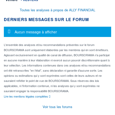
Toutes les analyses à propos de ALLY FINANCIAL
DERNIERS MESSAGES SUR LE FORUM
Message d'information
Aucun message à afficher
L'ensemble des analyses et/ou recommandations présentes sur le forum
BOURSORAMA sont uniquement élaborées par les membres qui en sont émetteurs.
Agissant exclusivement en qualité de canal de diffusion, BOURSORAMA n'a participé
en aucune manière à leur élaboration ni exercé aucun pouvoir discrétionnaire quant à
leur sélection. Les informations contenues dans ces analyses et/ou recommandations
ont été retranscrites "en l'état", sans déclaration ni garantie d'aucune sorte. Les
opinions ou estimations qui y sont exprimées sont celles de leurs auteurs et ne
sauraient refléter le point de vue de BOURSORAMA. Sous réserves des lois
applicables, ni l'information contenue, ni les analyses qui y sont exprimées ne
sauraient engager la responsabilité BOURSORAMA.
Lire les mentions légales complètes
Voir tous les forums