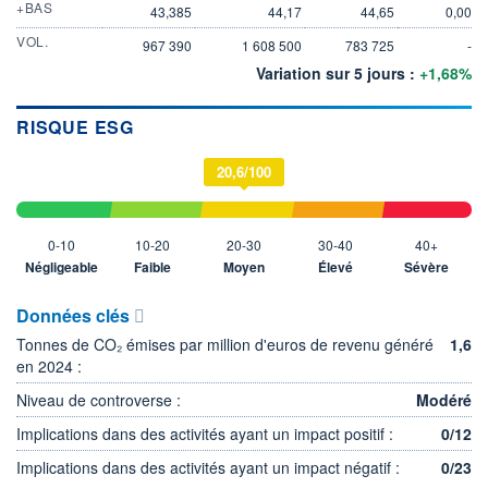
+BAS
43,385
44,17
44,65
0,00
VOL.
967 390
1 608 500
783 725
-
Variation sur 5 jours :
+1,68%
RISQUE ESG
20,6/100
0-10
10-20
20-30
30-40
40+
Négligeable
Faible
Moyen
Élevé
Sévère
Données clés
Tonnes de CO₂ émises par million d'euros de revenu généré
1,6
en 2024 :
Niveau de controverse :
Modéré
Implications dans des activités ayant un impact positif :
0/12
Implications dans des activités ayant un impact négatif :
0/23