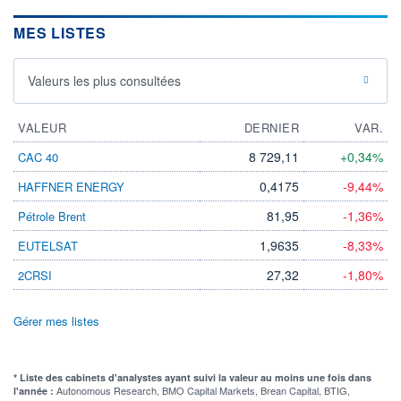
MES LISTES
Valeurs les plus consultées
VALEUR
DERNIER
VAR.
8 729,11
+0,34%
CAC 40
0,4175
-9,44%
HAFFNER ENERGY
81,95
-1,36%
Pétrole Brent
1,9635
-8,33%
EUTELSAT
27,32
-1,80%
2CRSI
Gérer mes listes
* Liste des cabinets d'analystes ayant suivi la valeur au moins une fois dans
Autonomous Research, BMO Capital Markets, Brean Capital, BTIG,
l'année :