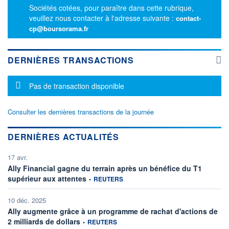
Sociétés cotées, pour paraître dans cette rubrique,
veuillez nous contacter à l'adresse suivante :
contact-
cp@boursorama.fr
DERNIÈRES TRANSACTIONS
Message d'information
Pas de transaction disponible
Consulter les dernières transactions de la journée
DERNIÈRES ACTUALITÉS
17 avr.
Ally Financial gagne du terrain après un bénéfice du T1
information fournie par
supérieur aux attentes
•
REUTERS
10 déc. 2025
Ally augmente grâce à un programme de rachat d'actions de
information fournie par
2 milliards de dollars
•
REUTERS