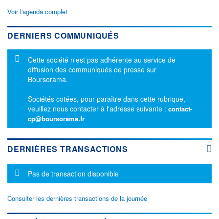
Voir l'agenda complet
DERNIERS COMMUNIQUÉS
Message d'information
Cette société n'est pas adhérente au service de
diffusion des communiqués de presse sur
Boursorama.
Sociétés cotées, pour paraître dans cette rubrique,
veuillez nous contacter à l'adresse suivante :
contact-
cp@boursorama.fr
DERNIÈRES TRANSACTIONS
Message d'information
Pas de transaction disponible
Consulter les dernières transactions de la journée