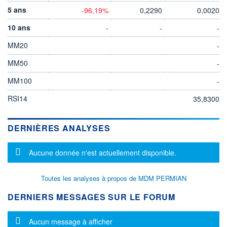
5 ans
-96,19%
0,2290
0,0020
10 ans
-
-
-
MM20
-
MM50
-
MM100
-
RSI14
35,8300
DERNIÈRES ANALYSES
Message d'information
Aucune donnée n'est actuellement disponible.
Toutes les analyses à propos de MDM PERMIAN
DERNIERS MESSAGES SUR LE FORUM
Message d'information
Aucun message à afficher