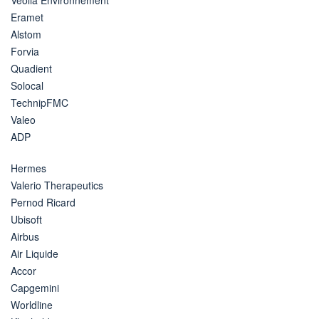
Eramet
Alstom
Forvia
Quadient
Solocal
TechnipFMC
Valeo
ADP
Hermes
Valerio Therapeutics
Pernod Ricard
Ubisoft
Airbus
Air Liquide
Accor
Capgemini
Worldline