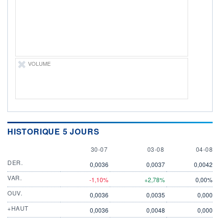
ÉLIGIBILITÉ
Non éligible
Boursobank
+ PORTEFEUILLE
+ LISTE
VOLUME
HISTORIQUE 5 JOURS
30 JULY
3 AUGUST
4 AUGU
30-07
03-08
04-08
DER.
0,0036
0,0037
0,0042
VAR.
-1,10%
+2,78%
0,00%
OUV.
0,0036
0,0035
0,000
+HAUT
0,0036
0,0048
0,000