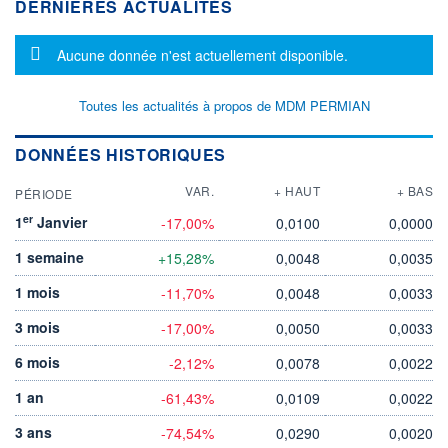
DERNIÈRES ACTUALITÉS
Message d'information
Aucune donnée n'est actuellement disponible.
Toutes les actualités à propos de MDM PERMIAN
DONNÉES HISTORIQUES
VAR.
+ HAUT
+ BAS
PÉRIODE
er
1
Janvier
-17,00%
0,0100
0,0000
1 semaine
+15,28%
0,0048
0,0035
1 mois
-11,70%
0,0048
0,0033
3 mois
-17,00%
0,0050
0,0033
6 mois
-2,12%
0,0078
0,0022
1 an
-61,43%
0,0109
0,0022
3 ans
-74,54%
0,0290
0,0020