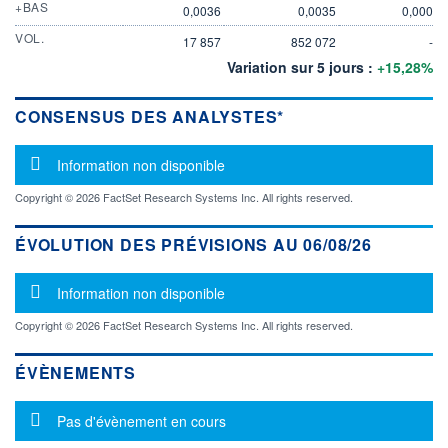
+BAS
0,0036
0,0035
0,000
VOL.
17 857
852 072
-
Variation sur 5 jours :
+15,28%
CONSENSUS DES ANALYSTES*
Message d'information
Information non disponible
Copyright © 2026 FactSet Research Systems Inc. All rights reserved.
ÉVOLUTION DES PRÉVISIONS AU 06/08/26
Message d'information
Information non disponible
Copyright © 2026 FactSet Research Systems Inc. All rights reserved.
ÉVÈNEMENTS
Message d'information
Pas d'évènement en cours