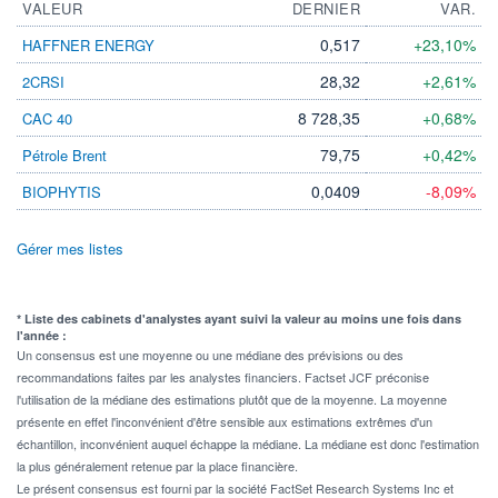
VALEUR
DERNIER
VAR.
0,517
+23,10%
HAFFNER ENERGY
28,32
+2,61%
2CRSI
8 728,35
+0,68%
CAC 40
79,75
+0,42%
Pétrole Brent
0,0409
-8,09%
BIOPHYTIS
Gérer mes listes
* Liste des cabinets d'analystes ayant suivi la valeur au moins une fois dans
l'année :
Un consensus est une moyenne ou une médiane des prévisions ou des
recommandations faites par les analystes financiers. Factset JCF préconise
l'utilisation de la médiane des estimations plutôt que de la moyenne. La moyenne
présente en effet l'inconvénient d'être sensible aux estimations extrêmes d'un
échantillon, inconvénient auquel échappe la médiane. La médiane est donc l'estimation
la plus généralement retenue par la place financière.
Le présent consensus est fourni par la société FactSet Research Systems Inc et