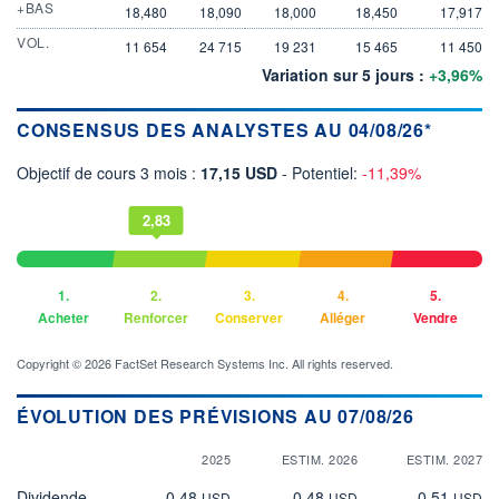
+BAS
18,480
18,090
18,000
18,450
17,917
VOL.
11 654
24 715
19 231
15 465
11 450
Variation sur 5 jours :
+3,96%
CONSENSUS DES ANALYSTES AU 04/08/26*
Objectif de cours 3 mois :
17,15 USD
- Potentiel:
-11,39%
2,83
1.
2.
3.
4.
5.
Acheter
Renforcer
Conserver
Alléger
Vendre
Copyright © 2026 FactSet Research Systems Inc. All rights reserved.
ÉVOLUTION DES PRÉVISIONS AU 07/08/26
2025
ESTIM. 2026
ESTIM. 2027
Dividende
0,48
0,48
0,51
USD
USD
USD