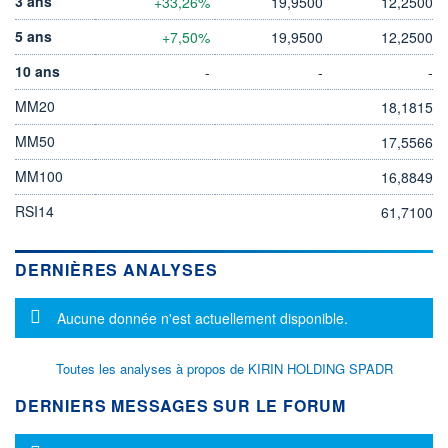
3 ans
+33,26%
19,9500
12,2500
5 ans
+7,50%
19,9500
12,2500
10 ans
-
-
-
MM20
18,1815
MM50
17,5566
MM100
16,8849
RSI14
61,7100
DERNIÈRES ANALYSES
Message d'information
Aucune donnée n'est actuellement disponible.
Toutes les analyses à propos de KIRIN HOLDING SPADR
DERNIERS MESSAGES SUR LE FORUM