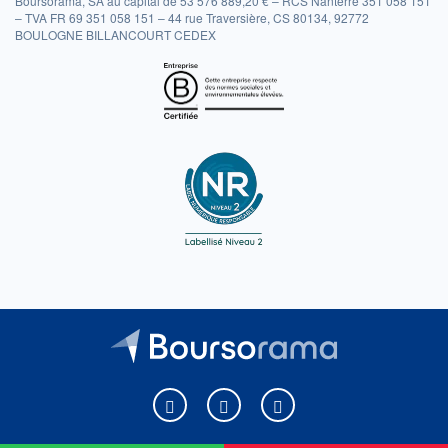
Boursorama, SA au capital de 53 576 889,20 € – RCS Nanterre 351 058 151
– TVA FR 69 351 058 151 – 44 rue Traversière, CS 80134, 92772
BOULOGNE BILLANCOURT CEDEX
Boursorama sur Facebook
Boursorama sur X
Boursorama sur Youtu