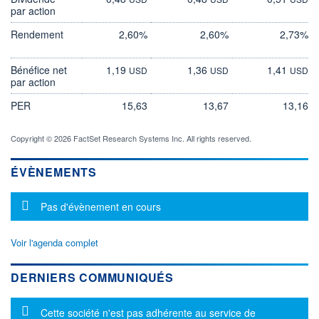
par action
Rendement
2,60%
2,60%
2,73%
Bénéfice net
1,19
1,36
1,41
USD
USD
USD
par action
PER
15,63
13,67
13,16
Copyright © 2026 FactSet Research Systems Inc. All rights reserved.
ÉVÈNEMENTS
Message d'information
Pas d'évènement en cours
Voir l'agenda complet
DERNIERS COMMUNIQUÉS
Message d'information
Cette société n'est pas adhérente au service de