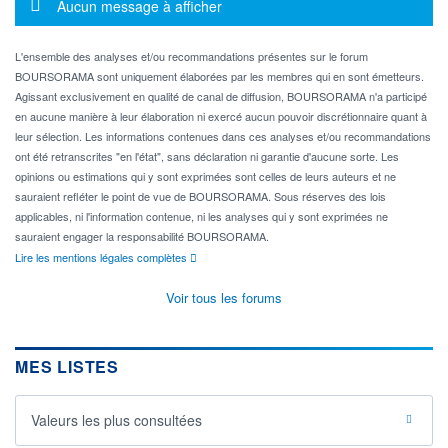
Message d'information
Aucun message à afficher
L'ensemble des analyses et/ou recommandations présentes sur le forum
BOURSORAMA sont uniquement élaborées par les membres qui en sont émetteurs.
Agissant exclusivement en qualité de canal de diffusion, BOURSORAMA n'a participé
en aucune manière à leur élaboration ni exercé aucun pouvoir discrétionnaire quant à
leur sélection. Les informations contenues dans ces analyses et/ou recommandations
ont été retranscrites "en l'état", sans déclaration ni garantie d'aucune sorte. Les
opinions ou estimations qui y sont exprimées sont celles de leurs auteurs et ne
sauraient refléter le point de vue de BOURSORAMA. Sous réserves des lois
applicables, ni l'information contenue, ni les analyses qui y sont exprimées ne
sauraient engager la responsabilité BOURSORAMA.
Lire les mentions légales complètes
Voir tous les forums
MES LISTES
Valeurs les plus consultées