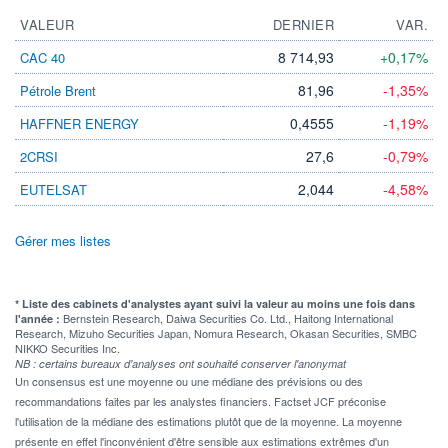
VALEUR
DERNIER
VAR.
8 714,93
+0,17%
CAC 40
81,96
-1,35%
Pétrole Brent
0,4555
-1,19%
HAFFNER ENERGY
27,6
-0,79%
2CRSI
2,044
-4,58%
EUTELSAT
Gérer mes listes
* Liste des cabinets d'analystes ayant suivi la valeur au moins une fois dans
Bernstein Research, Daiwa Securities Co. Ltd., Haitong International
l'année :
Research, Mizuho Securities Japan, Nomura Research, Okasan Securities, SMBC
NIKKO Securities Inc.
NB : certains bureaux d'analyses ont souhaité conserver l'anonymat
Un consensus est une moyenne ou une médiane des prévisions ou des
recommandations faites par les analystes financiers. Factset JCF préconise
l'utilisation de la médiane des estimations plutôt que de la moyenne. La moyenne
présente en effet l'inconvénient d'être sensible aux estimations extrêmes d'un