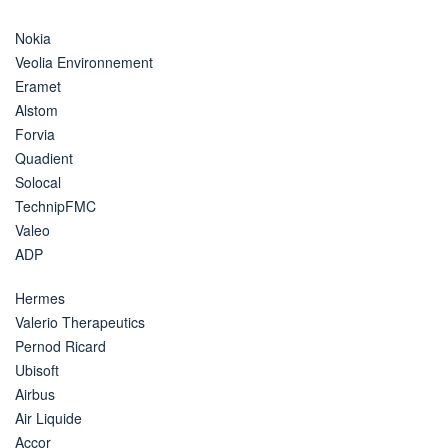
Nokia
Veolia Environnement
Eramet
Alstom
Forvia
Quadient
Solocal
TechnipFMC
Valeo
ADP
Hermes
Valerio Therapeutics
Pernod Ricard
Ubisoft
Airbus
Air Liquide
Accor