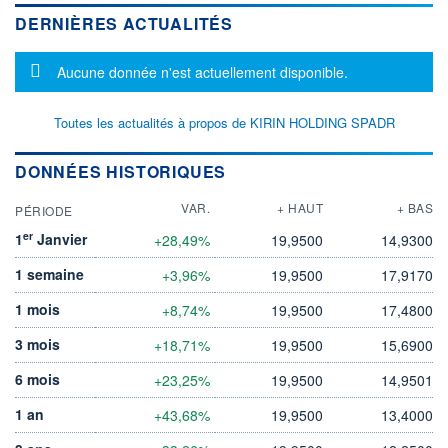
DERNIÈRES ACTUALITÉS
Message d'information
Aucune donnée n'est actuellement disponible.
Toutes les actualités à propos de KIRIN HOLDING SPADR
DONNÉES HISTORIQUES
VAR.
+ HAUT
+ BAS
PÉRIODE
er
1
Janvier
+28,49%
19,9500
14,9300
1 semaine
+3,96%
19,9500
17,9170
1 mois
+8,74%
19,9500
17,4800
3 mois
+18,71%
19,9500
15,6900
6 mois
+23,25%
19,9500
14,9501
1 an
+43,68%
19,9500
13,4000