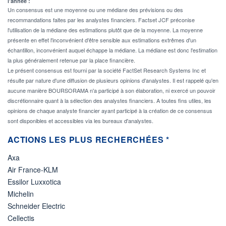
l'année :
Un consensus est une moyenne ou une médiane des prévisions ou des
recommandations faites par les analystes financiers. Factset JCF préconise
l'utilisation de la médiane des estimations plutôt que de la moyenne. La moyenne
présente en effet l'inconvénient d'être sensible aux estimations extrêmes d'un
échantillon, inconvénient auquel échappe la médiane. La médiane est donc l'estimation
la plus généralement retenue par la place financière.
Le présent consensus est fourni par la société FactSet Research Systems Inc et
résulte par nature d'une diffusion de plusieurs opinions d'analystes. Il est rappelé qu'en
aucune manière BOURSORAMA n'a participé à son élaboration, ni exercé un pouvoir
discrétionnaire quant à la sélection des analystes financiers. A toutes fins utiles, les
opinions de chaque analyste financier ayant participé à la création de ce consensus
sont disponibles et accessibles via les bureaux d'analystes.
ACTIONS LES PLUS RECHERCHÉES *
Axa
Air France-KLM
Essilor Luxxotica
Michelin
Schneider Electric
Cellectis