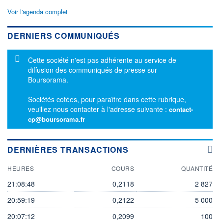
Voir l'agenda complet
DERNIERS COMMUNIQUÉS
Message d'information
Cette société n'est pas adhérente au service de
diffusion des communiqués de presse sur
Boursorama.
Sociétés cotées, pour paraître dans cette rubrique,
veuillez nous contacter à l'adresse suivante :
contact-
cp@boursorama.fr
DERNIÈRES TRANSACTIONS
HEURES
COURS
QUANTITÉ
21:08:48
0,2118
2 827
20:59:19
0,2122
5 000
20:07:12
0,2099
100