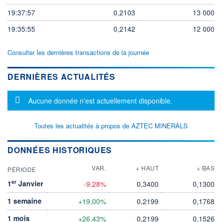
19:37:57
0,2103
13 000
19:35:55
0,2142
12 000
Consulter les dernières transactions de la journée
DERNIÈRES ACTUALITÉS
Message d'information
Aucune donnée n'est actuellement disponible.
Toutes les actualités à propos de AZTEC MINERALS
DONNÉES HISTORIQUES
VAR.
+ HAUT
+ BAS
PÉRIODE
er
1
Janvier
-9,28%
0,3400
0,1300
1 semaine
+19,00%
0,2199
0,1768
1 mois
+26,43%
0,2199
0,1526