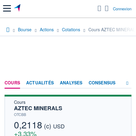
Menu
Connexion
Bourse
Actions
Cotations
Cours AZTEC MINERAL
COURS
ACTUALITÉS
ANALYSES
CONSENSUS
Cours
SOCIÉTÉ
AZTEC MINERALS
HISTORIQUE
OTCBB
0,2118
(c)
ACTIONNAIRES
USD
+3,33%