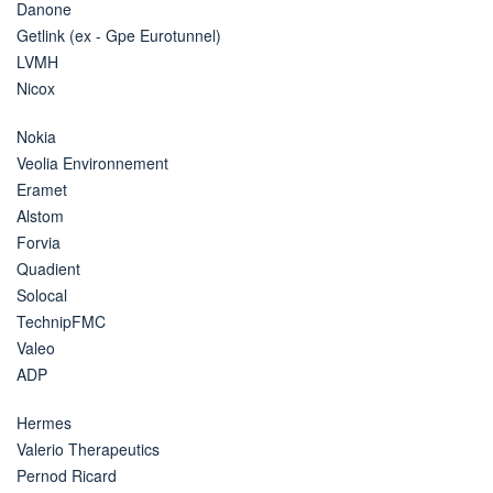
Danone
Getlink (ex - Gpe Eurotunnel)
LVMH
Nicox
Nokia
Veolia Environnement
Eramet
Alstom
Forvia
Quadient
Solocal
TechnipFMC
Valeo
ADP
Hermes
Valerio Therapeutics
Pernod Ricard