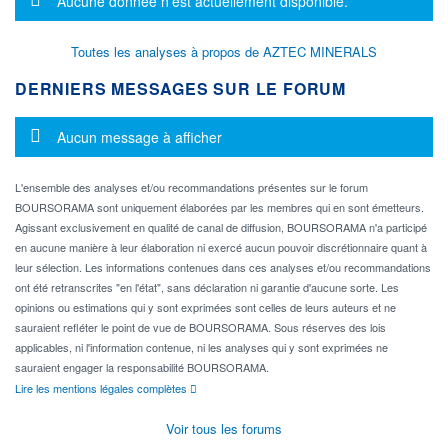
Aucune donnée n'est actuellement disponible.
Toutes les analyses à propos de AZTEC MINERALS
DERNIERS MESSAGES SUR LE FORUM
Message d'information
Aucun message à afficher
L'ensemble des analyses et/ou recommandations présentes sur le forum
BOURSORAMA sont uniquement élaborées par les membres qui en sont émetteurs.
Agissant exclusivement en qualité de canal de diffusion, BOURSORAMA n'a participé
en aucune manière à leur élaboration ni exercé aucun pouvoir discrétionnaire quant à
leur sélection. Les informations contenues dans ces analyses et/ou recommandations
ont été retranscrites "en l'état", sans déclaration ni garantie d'aucune sorte. Les
opinions ou estimations qui y sont exprimées sont celles de leurs auteurs et ne
sauraient refléter le point de vue de BOURSORAMA. Sous réserves des lois
applicables, ni l'information contenue, ni les analyses qui y sont exprimées ne
sauraient engager la responsabilité BOURSORAMA.
Lire les mentions légales complètes
Voir tous les forums