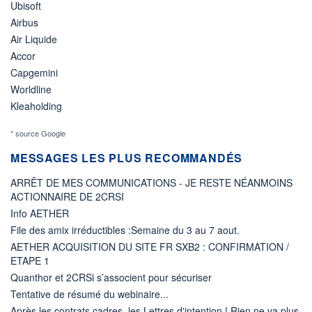
Ubisoft
Airbus
Air Liquide
Accor
Capgemini
Worldline
Kleaholding
* source Google
MESSAGES LES PLUS RECOMMANDÉS
ARRÊT DE MES COMMUNICATIONS - JE RESTE NÉANMOINS
ACTIONNAIRE DE 2CRSI
Info AETHER
File des amix irréductibles :Semaine du 3 au 7 aout.
AETHER ACQUISITION DU SITE FR SXB2 : CONFIRMATION /
ETAPE 1
Quanthor et 2CRSi s’associent pour sécuriser
Tentative de résumé du webinaire...
Après les contrats cadres, les Lettres d'intention ! Rien ne va plus.