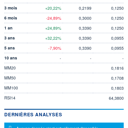
3 mois
+20,22%
0,2199
0,1250
6 mois
-24,89%
0,3000
0,1250
1 an
+24,89%
0,3390
0,1250
3 ans
+32,22%
0,3390
0,0955
5 ans
-7,90%
0,3390
0,0955
10 ans
-
-
-
MM20
0,1816
MM50
0,1708
MM100
0,1803
RSI14
64,3800
DERNIÈRES ANALYSES
Message d'information