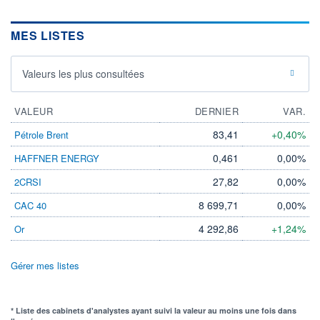
MES LISTES
Valeurs les plus consultées
VALEUR
DERNIER
VAR.
83,41
+0,40%
Pétrole Brent
0,461
0,00%
HAFFNER ENERGY
27,82
0,00%
2CRSI
8 699,71
0,00%
CAC 40
4 292,86
+1,24%
Or
Gérer mes listes
* Liste des cabinets d'analystes ayant suivi la valeur au moins une fois dans