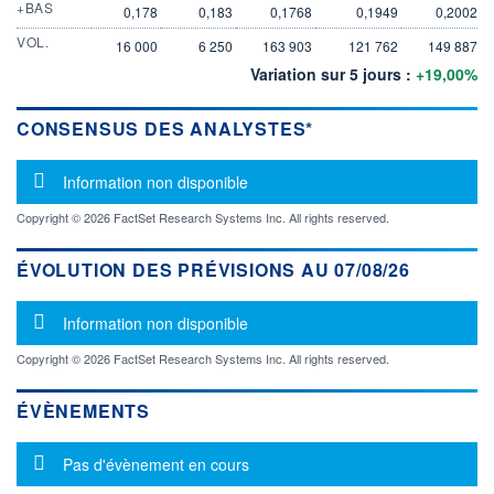
+BAS
0,178
0,183
0,1768
0,1949
0,2002
VOL.
16 000
6 250
163 903
121 762
149 887
Variation sur 5 jours :
+19,00%
CONSENSUS DES ANALYSTES*
Message d'information
Information non disponible
Copyright © 2026 FactSet Research Systems Inc. All rights reserved.
ÉVOLUTION DES PRÉVISIONS AU 07/08/26
Message d'information
Information non disponible
Copyright © 2026 FactSet Research Systems Inc. All rights reserved.
ÉVÈNEMENTS
Message d'information
Pas d'évènement en cours