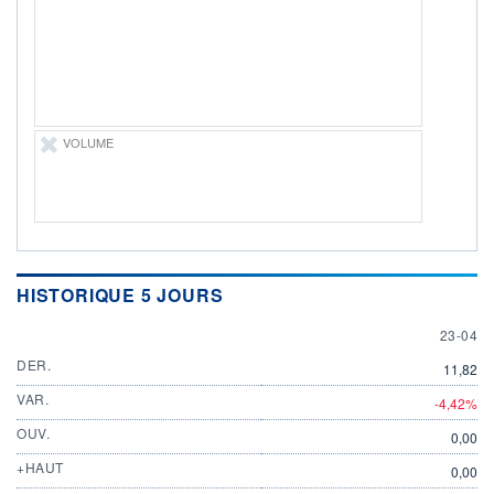
DIVIDENDE
0,00 EUR
-
PROCHAIN
DIVIDENDE
-
ÉLIGIBILITÉ
Non éligible
VOLUME
Boursobank
+ PORTEFEUILLE
+ LISTE
HISTORIQUE 5 JOURS
23 APRI
23-04
DER.
11,82
VAR.
-4,42%
OUV.
0,00
+HAUT
0,00