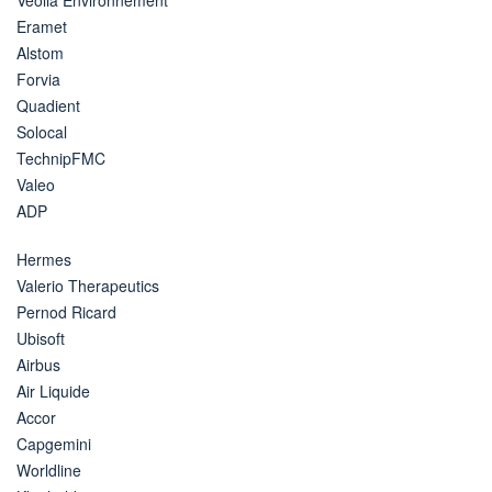
Eramet
Alstom
Forvia
Quadient
Solocal
TechnipFMC
Valeo
ADP
Hermes
Valerio Therapeutics
Pernod Ricard
Ubisoft
Airbus
Air Liquide
Accor
Capgemini
Worldline