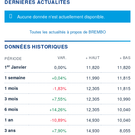
DERNIÈRES ACTUALITÉS
Message d'information
Aucune donnée n'est actuellement disponible.
Toutes les actualités à propos de BREMBO
DONNÉES HISTORIQUES
VAR.
+ HAUT
+ BAS
PÉRIODE
er
1
Janvier
0,00%
11,820
11,820
1 semaine
+0,04%
11,990
11,815
1 mois
-1,83%
12,305
11,815
3 mois
+7,55%
12,305
10,990
6 mois
+14,26%
12,305
10,040
1 an
-10,89%
14,930
10,040
3 ans
+7,90%
14,930
8,055