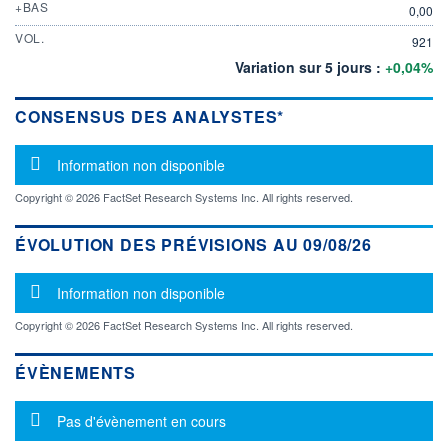
+BAS
0,00
VOL.
921
Variation sur 5 jours :
+0,04%
CONSENSUS DES ANALYSTES*
Message d'information
Information non disponible
Copyright © 2026 FactSet Research Systems Inc. All rights reserved.
ÉVOLUTION DES PRÉVISIONS AU 09/08/26
Message d'information
Information non disponible
Copyright © 2026 FactSet Research Systems Inc. All rights reserved.
ÉVÈNEMENTS
Message d'information
Pas d'évènement en cours