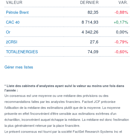
VALEUR
DERNIER
VAR.
82,35
-0,88%
Pétrole Brent
8 714,93
+0,17%
CAC 40
4 342,26
0,00%
Or
27,6
-0,79%
2CRSI
74,09
-0,60%
TOTALENERGIES
Gérer mes listes
* Liste des cabinets d'analystes ayant suivi la valeur au moins une fois dans
l'année :
Un consensus est une moyenne ou une médiane des prévisions ou des
recommandations faites par les analystes financiers. Factset JCF préconise
l'utilisation de la médiane des estimations plutôt que de la moyenne. La moyenne
présente en effet l'inconvénient d'être sensible aux estimations extrêmes d'un
échantillon, inconvénient auquel échappe la médiane. La médiane est donc l'estimation
la plus généralement retenue par la place financière.
Le présent consensus est fourni par la société FactSet Research Systems Inc et