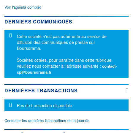
Voir l'agenda complet
DERNIERS COMMUNIQUÉS
Message d'information
Cette société n'est pas adhérente au service de
diffusion des communiqués de presse sur
Boursorama.
Sociétés cotées, pour paraître dans cette rubrique,
veuillez nous contacter à l'adresse suivante :
contact-
cp@boursorama.fr
DERNIÈRES TRANSACTIONS
Message d'information
Pas de transaction disponible
Consulter les dernières transactions de la journée