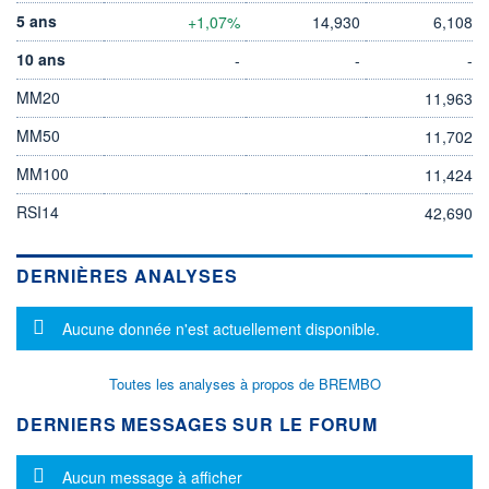
5 ans
+1,07%
14,930
6,108
10 ans
-
-
-
MM20
11,963
MM50
11,702
MM100
11,424
RSI14
42,690
DERNIÈRES ANALYSES
Message d'information
Aucune donnée n'est actuellement disponible.
Toutes les analyses à propos de BREMBO
DERNIERS MESSAGES SUR LE FORUM
Message d'information
Aucun message à afficher