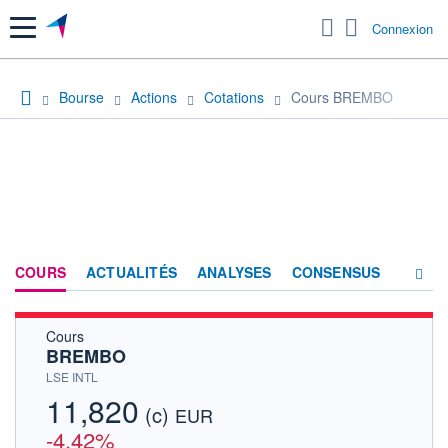
Menu
Connexion
Bourse
Actions
Cotations
Cours BREMBO
COURS
ACTUALITÉS
ANALYSES
CONSENSUS
Cours
SOCIÉTÉ
BREMBO
HISTORIQUE
LSE INTL
11,820
(c)
ACTIONNAIRES
EUR
-4,42%